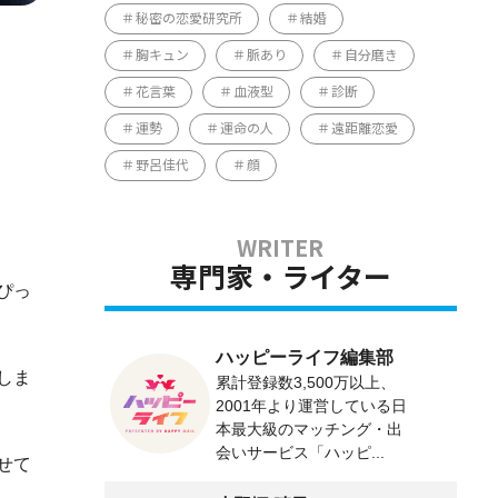
秘密の恋愛研究所
結婚
胸キュン
脈あり
自分磨き
花言葉
血液型
診断
運勢
運命の人
遠距離恋愛
野呂佳代
顔
専門家・ライター
ぴっ
ハッピーライフ編集部
しま
累計登録数3,500万以上、
2001年より運営している日
本最大級のマッチング・出
会いサービス「ハッピ...
せて