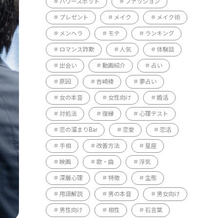
パワースポット
ファッション
プレゼント
メイク
メイク術
メンヘラ
モテ
ランキング
ロマンス詐欺
人気
体験談
出会い
動画紹介
占い
原因
吉崎綾
夢占い
女の本音
女性向け
婚活
対処法
復縁
心理テスト
恋の溜まりBar
恋愛
恋活
手相
改善方法
星座
映画
歌・曲
浮気
深層心理
特徴
生態
用語解説
男の本音
男女向け
男性向け
相性
石言葉