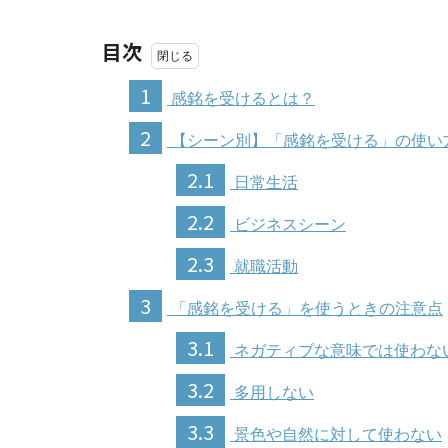
目次
1
感銘を受けるとは？
2
【シーン別】「感銘を受ける」の使い
2.1
日常生活
2.2
ビジネスシーン
2.3
就職活動
3
「感銘を受ける」を使うときの注意点
3.1
ネガティブな意味では使わな
3.2
多用しない
3.3
景色や自然に対して使わない