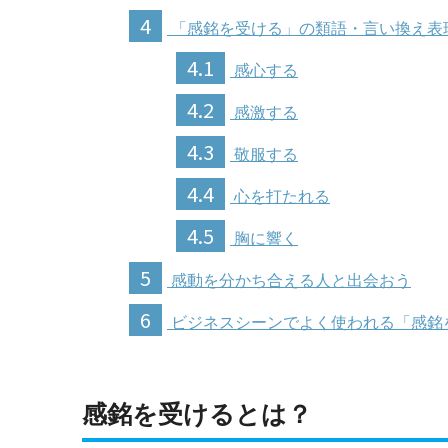
4
「感銘を受ける」の類語・言い換え表
4.1
感心する
4.2
感激する
4.3
敬服する
4.4
心を打たれる
4.5
胸に響く
5
感動を分かち合える人と出会おう
6
ビジネスシーンでよく使われる「感銘
感銘を受けるとは？