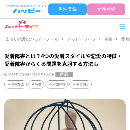
男性登録
女性登録
出会い恋愛のハッピーメール
ハッピーライフ
定義
愛着
愛着障害とは？4つの愛着スタイルや恋愛の特徴・
愛着障害からくる問題を克服する方法も
定義
2023年11月6日
2023年11月2日
改善方法
特徴
用語解説
男女向け