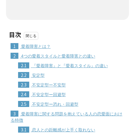
目次
1
愛着障害とは？
2
4つの愛着スタイルと愛着障害との違い
2.1
『愛着障害』と『愛着スタイル』の違い
2.2
安定型
2.3
不安定型ー不安型
2.4
不安定型ー回避型
2.5
不安定型ー恐れ・回避型
3
愛着障害に関する問題を抱えている人の恋愛面におけ
る特徴
3.1
恋人との距離感が上手く取れない