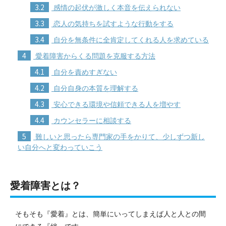
3.2
感情の起伏が激しく本音を伝えられない
3.3
恋人の気持ちを試すような行動をする
3.4
自分を無条件に全肯定してくれる人を求めている
4
愛着障害からくる問題を克服する方法
4.1
自分を責めすぎない
4.2
自分自身の本質を理解する
4.3
安心できる環境や信頼できる人を増やす
4.4
カウンセラーに相談する
5
難しいと思ったら専門家の手をかりて、少しずつ新し
い自分へと変わっていこう
愛着障害とは？
そもそも『愛着』とは、簡単にいってしまえば人と人との間