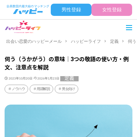
男性登録
女性登録
出会い恋愛のハッピーメール
ハッピーライフ
定義
伺う
伺う（うかがう）の意味｜3つの敬語の使い方・例
文、注意点を解説
定義
2023年10月20日
2026年1月23日
ノウハウ
用語解説
男女向け