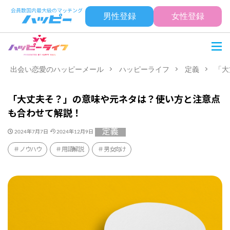
男性登録
女性登録
出会い恋愛のハッピーメール
ハッピーライフ
定義
「大
「大丈夫そ？」の意味や元ネタは？使い方と注意点
も合わせて解説！
定義
2024年7月7日
2024年12月9日
ノウハウ
用語解説
男女向け