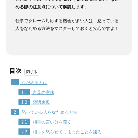
める際の注意点について解説します
。
仕事でクレーム対応する機会が多い人は、怒っている
人をなだめる方法をマスターしておくと安心ですよ！
目次
1
なだめるとは
1.1
言葉の意味
1.2
類語表現
2
怒っている人をなだめる方法
2.1
相手の言い分を聞く
2.2
相手を怒らせてしまったことを謝る