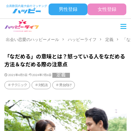
男性登録
女性登録
出会い恋愛のハッピーメール
ハッピーライフ
定義
「な
「なだめる」の意味とは？怒っている人をなだめる
方法＆なだめる際の注意点
定義
2021年4月5日
2024年7月6日
テクニック
対処法
男女向け