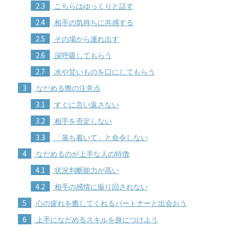
2.3
こちらはゆっくりと話す
2.4
相手の気持ちに共感する
2.5
その場から連れ出す
2.6
深呼吸してもらう
2.7
水や甘いものを口にしてもらう
3
なだめる際の注意点
3.1
すぐに言い返さない
3.2
相手を否定しない
3.3
「落ち着いて」と命令しない
4
なだめるのが上手な人の特徴
4.1
状況判断能力が高い
4.2
相手の感情に振り回されない
5
心の疲れを癒してくれるパートナーと出会おう
6
上手になだめるスキルを身につけよう