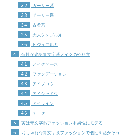
3.2
ガーリー系
3.3
ドーリー系
3.4
古着系
3.5
大人シンプル系
3.6
ビジュアル系
4
個性が光る青文字系メイクのやり方
4.1
メイクベース
4.2
ファンデーション
4.3
アイブロウ
4.4
アイシャドウ
4.5
アイライン
4.6
チーク
5
実は青文字系ファッションも男性にモテる！
6
おしゃれな青文字系ファッションで個性を活かそう！