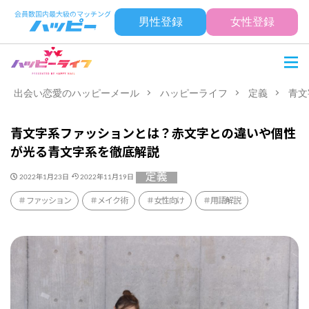
男性登録
女性登録
出会い恋愛のハッピーメール
ハッピーライフ
定義
青文
青文字系ファッションとは？赤文字との違いや個性
が光る青文字系を徹底解説
定義
2022年1月23日
2022年11月19日
ファッション
メイク術
女性向け
用語解説