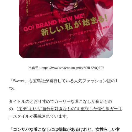
出典元：
https://www.amazon.co.jp/dp/B09L539QZZ/
「Sweet」も宝島社が発行している人気ファッション誌の1
つ。
タイトルのとおり甘めでガーリーな着こなしが多いもの
の、
“モテ”よりも“自分が好きなもの”を重視した個性派ガーリ
ースタイルが掲載されています
。
「
コンサバな着こなしには抵抗があるけれど、女性らしい甘