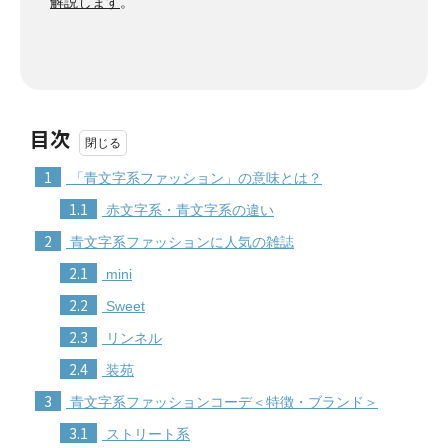
解説します
。
目次
1
「青文字系ファッション」の意味とは？
1.1
赤文字系・青文字系の違い
2
青文字系ファッションに人気の雑誌
2.1
mini
2.2
Sweet
2.3
リンネル
2.4
装苑
3
青文字系ファッションコーデ＜特徴・ブランド＞
3.1
ストリート系