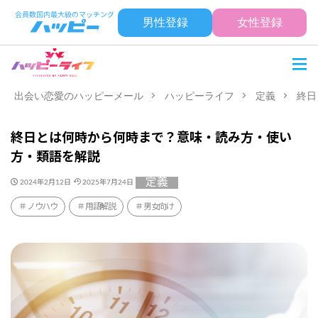
男性登録
女性登録
出会い恋愛のハッピーメール
ハッピーライフ
定義
終日
終日とは何時から何時まで？意味・読み方・使い
方・類語を解説
定義
2024年2月12日
2025年7月24日
ノウハウ
用語解説
男女向け