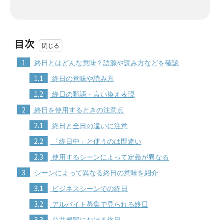
目次
1
終日とはどんな意味？語源や読み方などを確認
1.1
終日の意味や読み方
1.2
終日の類語・言い換え表現
2
終日を使用するときの注意点
2.1
終日と全日の違いに注意
2.2
「終日中」と使うのは間違い
2.3
使用するシーンによって定義が異なる
3
シーンによって異なる終日の意味を紹介
3.1
ビジネスシーンでの終日
3.2
アルバイト募集で見られる終日
3.3
公共機関における終日