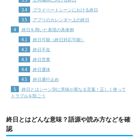
3.4
プライベートシーンにおける終日
3.5
アプリのカレンダー上の終日
4
終日を用いた表現の具体例
4.1
終日可能（終日対応可能）
4.2
終日不在
4.3
終日営業
4.4
終日運休
4.5
終日通行止め
5
終日とはシーン別に意味が異なる言葉！正しく使って
トラブルを防ごう
終日とはどんな意味？語源や読み方などを確
認