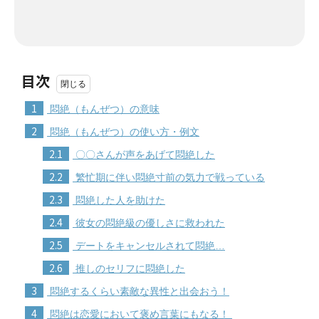
目次
1
悶絶（もんぜつ）の意味
2
悶絶（もんぜつ）の使い方・例文
2.1
〇〇さんが声をあげて悶絶した
2.2
繁忙期に伴い悶絶寸前の気力で戦っている
2.3
悶絶した人を助けた
2.4
彼女の悶絶級の優しさに救われた
2.5
デートをキャンセルされて悶絶…
2.6
推しのセリフに悶絶した
3
悶絶するくらい素敵な異性と出会おう！
4
悶絶は恋愛において褒め言葉にもなる！