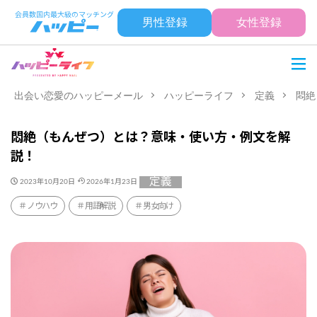
男性登録
女性登録
出会い恋愛のハッピーメール
ハッピーライフ
定義
悶絶
悶絶（もんぜつ）とは？意味・使い方・例文を解
説！
定義
2023年10月20日
2026年1月23日
ノウハウ
用語解説
男女向け