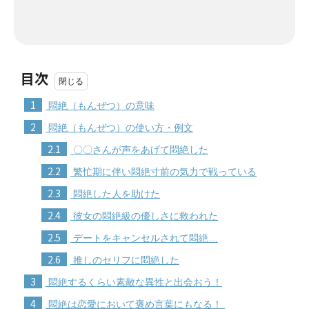
目次
1
悶絶（もんぜつ）の意味
2
悶絶（もんぜつ）の使い方・例文
2.1
〇〇さんが声をあげて悶絶した
2.2
繁忙期に伴い悶絶寸前の気力で戦っている
2.3
悶絶した人を助けた
2.4
彼女の悶絶級の優しさに救われた
2.5
デートをキャンセルされて悶絶…
2.6
推しのセリフに悶絶した
3
悶絶するくらい素敵な異性と出会おう！
4
悶絶は恋愛において褒め言葉にもなる！