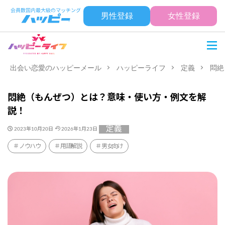
男性登録
女性登録
出会い恋愛のハッピーメール
ハッピーライフ
定義
悶絶
悶絶（もんぜつ）とは？意味・使い方・例文を解
説！
定義
2023年10月20日
2026年1月23日
ノウハウ
用語解説
男女向け