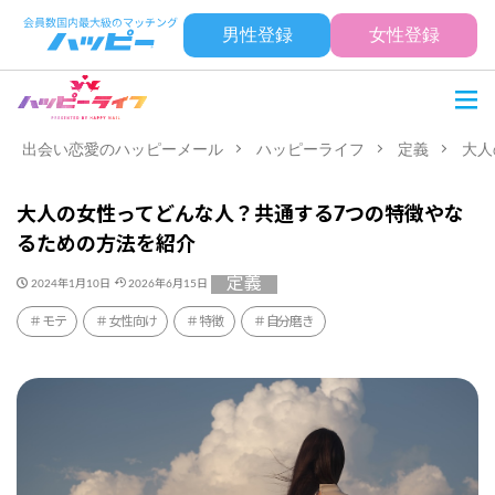
男性登録
女性登録
出会い恋愛のハッピーメール
ハッピーライフ
定義
大人
大人の女性ってどんな人？共通する7つの特徴やな
るための方法を紹介
定義
2024年1月10日
2026年6月15日
モテ
女性向け
特徴
自分磨き