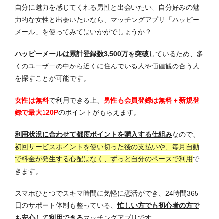
自分に魅力を感じてくれる男性と出会いたい、自分好みの魅
力的な女性と出会いたいなら、マッチングアプリ「ハッピー
メール」を使ってみてはいかがでしょうか？
ハッピーメールは累計登録数3,500万を突破
しているため、多
くのユーザーの中から近くに住んでいる人や価値観の合う人
を探すことが可能です。
女性は無料
で利用できる上、
男性も会員登録は無料＋新規登
録で最大120P
のポイントがもらえます。
利用状況に合わせて都度ポイントを購入する仕組み
なので、
初回サービスポイントを使い切った後の支払いや、毎月自動
で料金が発生する心配はなく、ずっと自分のペースで利用
で
きます。
スマホひとつでスキマ時間に気軽に恋活ができ、24時間365
日のサポート体制も整っている、
忙しい方でも初心者の方で
も安心して利用できる
マッチングアプリです。