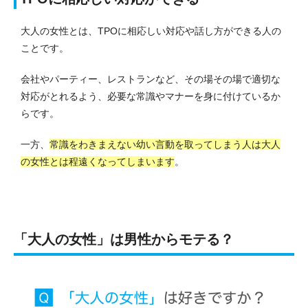
大人の女性とは、TPOに相応しい対応や話し方ができる人の
ことです。
会社やパーティー、レストランなど、その場その場で適切な
対応がとれるよう、必要な常識やマナーを身に付けているか
らです。
一方、
常識をわきまえない幼い言動を取ってしまう人は大人
の女性とは程遠くなってしまいます
。
「大人の女性」は男性からモテる？