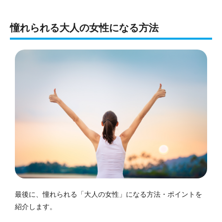
憧れられる大人の女性になる方法
最後に、憧れられる「大人の女性」になる方法・ポイントを
紹介します。