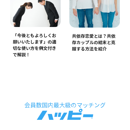
「今後ともよろしくお
共依存恋愛とは？共依
願いいたします」の適
存カップルの結末と克
切な使い方を例文付き
服する方法を紹介
で解説！