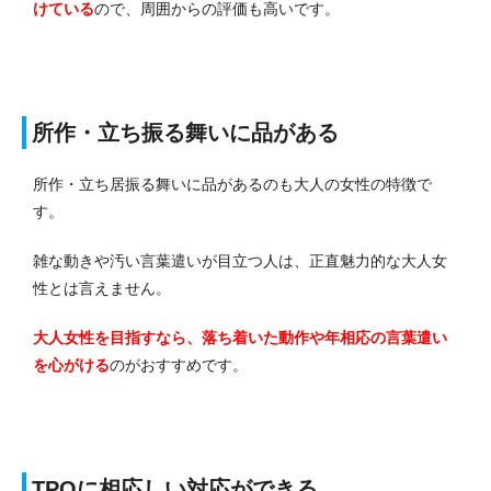
けている
ので、周囲からの評価も高いです。
所作・立ち振る舞いに品がある
所作・立ち居振る舞いに品があるのも大人の女性の特徴で
す。
雑な動きや汚い言葉遣いが目立つ人は、正直魅力的な大人女
性とは言えません。
大人女性を目指すなら、落ち着いた動作や年相応の言葉遣い
を心がける
のがおすすめです。
TPOに相応しい対応ができる