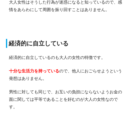
大人女性はそうした行為が迷惑になると知っているので、感
情をあらわにして周囲を振り回すことはありません。
経済的に自立している
経済的に自立しているのも大人の女性の特徴です。
十分な生活力を持っている
ので、他人におごらせようという
発想はありません。
男性に対しても同じで、お互いの負担にならないようお金の
面に関しては平等であることを好むのが大人の女性なので
す。