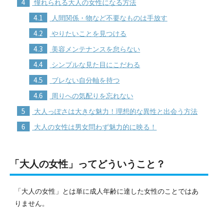
4
憧れられる大人の女性になる方法
4.1
人間関係・物など不要なものは手放す
4.2
やりたいことを見つける
4.3
美容メンテナンスを怠らない
4.4
シンプルな見た目にこだわる
4.5
ブレない自分軸を持つ
4.6
周りへの気配りを忘れない
5
大人っぽさは大きな魅力！理想的な異性と出会う方法
6
大人の女性は男女問わず魅力的に映る！
「大人の女性」ってどういうこと？
「大人の女性」とは単に成人年齢に達した女性のことではあ
りません。