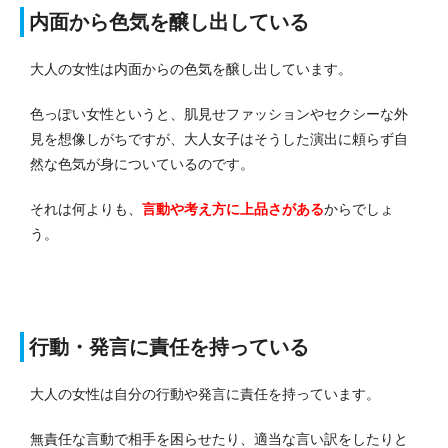
内面から色気を醸し出している
大人の女性は内面からの色気を醸し出しています。
色っぽい女性というと、肌見せファッションやセクシーな外
見を想像しがちですが、大人女子はそうした演出に頼らず自
然な色気が身についているのです。
それは何よりも、
言動や考え方に上品さがある
からでしょ
う。
行動・発言に責任を持っている
大人の女性は自分の行動や発言に責任を持っています。
無責任な言動で相手を困らせたり、適当な言い訳をしたりと