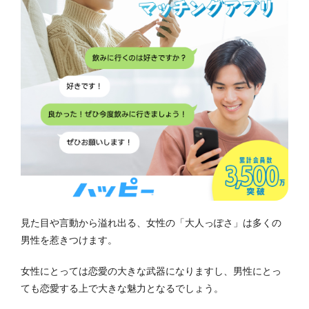
見た目や言動から溢れ出る、女性の「大人っぽさ」は多くの
男性を惹きつけます。
女性にとっては恋愛の大きな武器になりますし、男性にとっ
ても恋愛する上で大きな魅力となるでしょう。