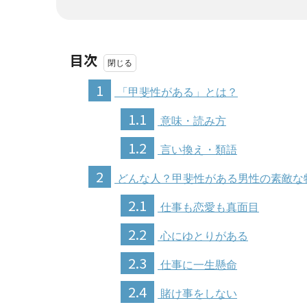
目次
1
「甲斐性がある」とは？
1.1
意味・読み方
1.2
言い換え・類語
2
どんな人？甲斐性がある男性の素敵な
2.1
仕事も恋愛も真面目
2.2
心にゆとりがある
2.3
仕事に一生懸命
2.4
賭け事をしない