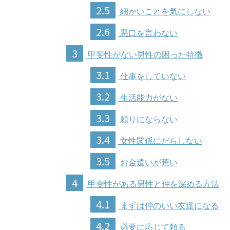
2.5
細かいことを気にしない
2.6
悪口を言わない
3
甲斐性がない男性の困った特徴
3.1
仕事をしていない
3.2
生活能力がない
3.3
頼りにならない
3.4
女性関係にだらしない
3.5
お金遣いが荒い
4
甲斐性がある男性と仲を深める方法
4.1
まずは仲のいい友達になる
4.2
必要に応じて頼る