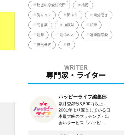
秘密の恋愛研究所
結婚
胸キュン
脈あり
自分磨き
花言葉
血液型
診断
運勢
運命の人
遠距離恋愛
野呂佳代
顔
専門家・ライター
ハッピーライフ編集部
累計登録数3,500万以上、
2001年より運営している日
本最大級のマッチング・出
会いサービス「ハッピ...