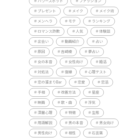
パワースポット
ファッション
プレゼント
メイク
メイク術
メンヘラ
モテ
ランキング
ロマンス詐欺
人気
体験談
出会い
動画紹介
占い
原因
吉崎綾
夢占い
女の本音
女性向け
婚活
対処法
復縁
心理テスト
恋の溜まりBar
恋愛
恋活
手相
改善方法
星座
映画
歌・曲
浮気
深層心理
特徴
生態
用語解説
男の本音
男女向け
男性向け
相性
石言葉