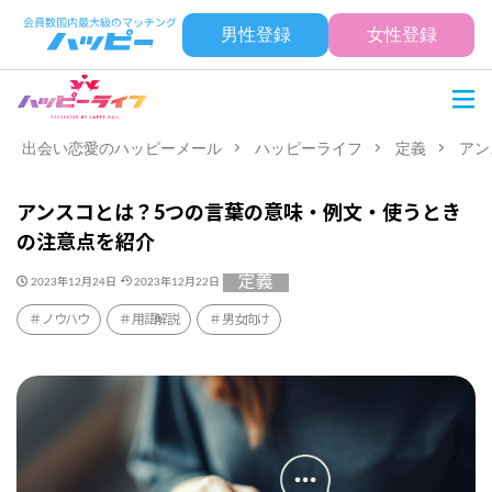
男性登録
女性登録
出会い恋愛のハッピーメール
ハッピーライフ
定義
アン
アンスコとは？5つの言葉の意味・例文・使うとき
の注意点を紹介
定義
2023年12月24日
2023年12月22日
ノウハウ
用語解説
男女向け