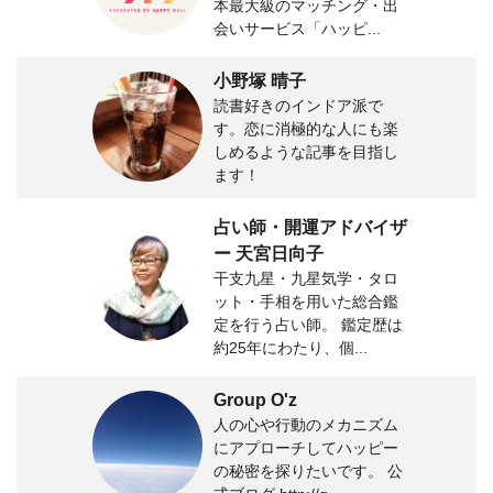
本最大級のマッチング・出
会いサービス「ハッピ...
小野塚 晴子
読書好きのインドア派で
す。恋に消極的な人にも楽
しめるような記事を目指し
ます！
占い師・開運アドバイザ
ー 天宮日向子
干支九星・九星気学・タロ
ット・手相を用いた総合鑑
定を行う占い師。 鑑定歴は
約25年にわたり、個...
Group O'z
人の心や行動のメカニズム
にアプローチしてハッピー
の秘密を探りたいです。 公