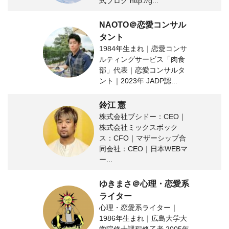
式ブログ http://g...
NAOTO＠恋愛コンサル
タント
1984年生まれ｜恋愛コンサ
ルティングサービス「肉食
部」代表｜恋愛コンサルタ
ント｜2023年 JADP認...
鈴江 憲
株式会社ブシドー：CEO｜
株式会社ミックスボック
ス：CFO｜マザーシップ合
同会社：CEO｜日本WEBマ
ー...
ゆきまさ＠心理・恋愛系
ライター
心理・恋愛系ライター｜
1986年生まれ｜広島大学大
学院修士課程修了者 2005年