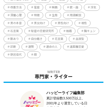
改善方法
星座
映画
歌・曲
浮気
深層心理
特徴
生態
用語解説
男の本音
男女向け
男性向け
相性
石言葉
秘密の恋愛研究所
結婚
胸キュン
脈あり
自分磨き
花言葉
血液型
診断
運勢
運命の人
遠距離恋愛
野呂佳代
顔
専門家・ライター
ハッピーライフ編集部
累計登録数3,500万以上、
2001年より運営している日