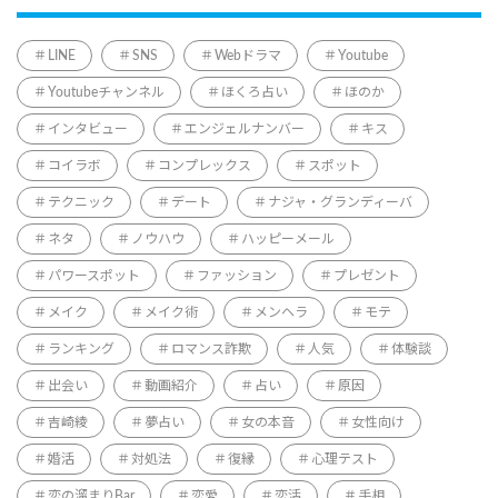
LINE
SNS
Webドラマ
Youtube
Youtubeチャンネル
ほくろ占い
ほのか
インタビュー
エンジェルナンバー
キス
コイラボ
コンプレックス
スポット
テクニック
デート
ナジャ・グランディーバ
ネタ
ノウハウ
ハッピーメール
パワースポット
ファッション
プレゼント
メイク
メイク術
メンヘラ
モテ
ランキング
ロマンス詐欺
人気
体験談
出会い
動画紹介
占い
原因
吉崎綾
夢占い
女の本音
女性向け
婚活
対処法
復縁
心理テスト
恋の溜まりBar
恋愛
恋活
手相