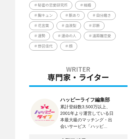
秘密の恋愛研究所
結婚
胸キュン
脈あり
自分磨き
花言葉
血液型
診断
運勢
運命の人
遠距離恋愛
野呂佳代
顔
専門家・ライター
ハッピーライフ編集部
累計登録数3,500万以上、
2001年より運営している日
本最大級のマッチング・出
会いサービス「ハッピ...