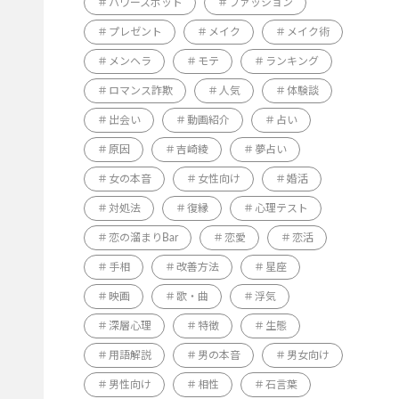
パワースポット
ファッション
プレゼント
メイク
メイク術
メンヘラ
モテ
ランキング
ロマンス詐欺
人気
体験談
出会い
動画紹介
占い
原因
吉崎綾
夢占い
女の本音
女性向け
婚活
対処法
復縁
心理テスト
恋の溜まりBar
恋愛
恋活
手相
改善方法
星座
映画
歌・曲
浮気
深層心理
特徴
生態
用語解説
男の本音
男女向け
男性向け
相性
石言葉