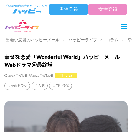
男性登録
女性登録
出会い恋愛のハッピーメール
ハッピーライフ
コラム
幸
幸せな恋愛「Wonderful World」ハッピーメール
Webドラマ＠最終話
コラム
2019年9月5日
2025年4月30日
Webドラマ
人気
野呂佳代