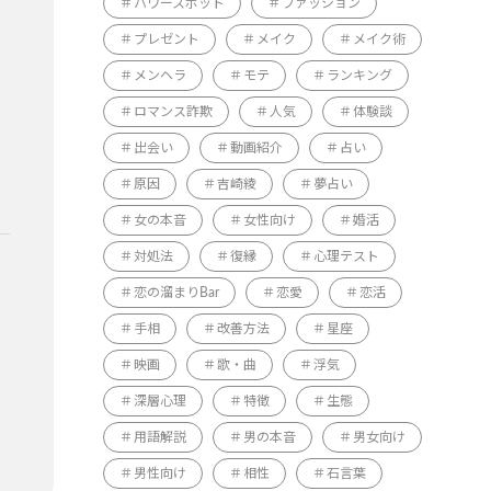
パワースポット
ファッション
プレゼント
メイク
メイク術
メンヘラ
モテ
ランキング
ロマンス詐欺
人気
体験談
出会い
動画紹介
占い
原因
吉崎綾
夢占い
女の本音
女性向け
婚活
対処法
復縁
心理テスト
恋の溜まりBar
恋愛
恋活
手相
改善方法
星座
映画
歌・曲
浮気
深層心理
特徴
生態
用語解説
男の本音
男女向け
男性向け
相性
石言葉