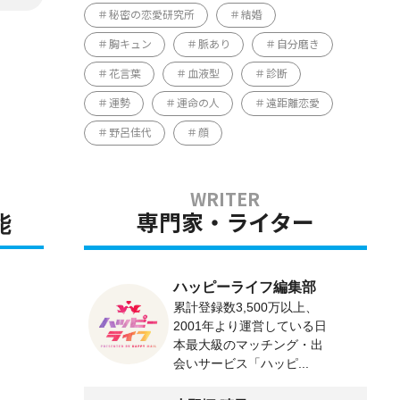
秘密の恋愛研究所
結婚
胸キュン
脈あり
自分磨き
花言葉
血液型
診断
運勢
運命の人
遠距離恋愛
野呂佳代
顔
能
専門家・ライター
ハッピーライフ編集部
累計登録数3,500万以上、
2001年より運営している日
本最大級のマッチング・出
会いサービス「ハッピ...