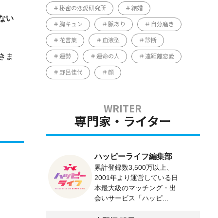
秘密の恋愛研究所
結婚
ない
胸キュン
脈あり
自分磨き
花言葉
血液型
診断
きま
運勢
運命の人
遠距離恋愛
野呂佳代
顔
専門家・ライター
ハッピーライフ編集部
累計登録数3,500万以上、
2001年より運営している日
本最大級のマッチング・出
会いサービス「ハッピ...