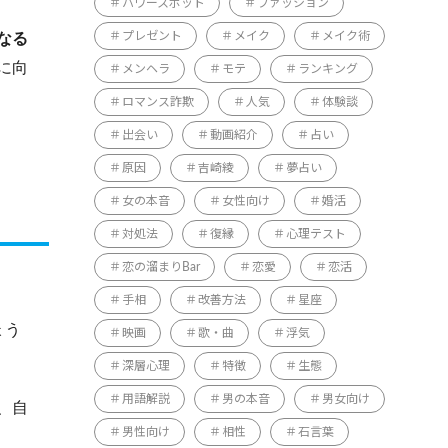
パワースポット
ファッション
なる
プレゼント
メイク
メイク術
に向
メンヘラ
モテ
ランキング
ロマンス詐欺
人気
体験談
出会い
動画紹介
占い
原因
吉崎綾
夢占い
女の本音
女性向け
婚活
対処法
復縁
心理テスト
恋の溜まりBar
恋愛
恋活
手相
改善方法
星座
ょう
映画
歌・曲
浮気
深層心理
特徴
生態
用語解説
男の本音
男女向け
、自
男性向け
相性
石言葉