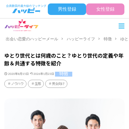
男性登録
女性登録
出会い恋愛のハッピーメール
ハッピーライフ
特徴
ゆと
ゆとり世代とは何歳のこと？ゆとり世代の定義や年
齢＆共通する特徴を紹介
特徴
2020年8月15日
2026年1月23日
ノウハウ
生態
男女向け