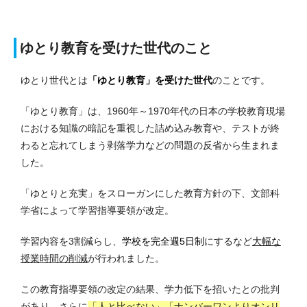
ゆとり教育を受けた世代のこと
ゆとり世代とは
「ゆとり教育」を受けた世代
のことです。
「ゆとり教育」は、1960年～1970年代の日本の学校教育現場
における知識の暗記を重視した詰め込み教育や、テストが終
わると忘れてしまう剥落学力などの問題の反省から生まれま
した。
「ゆとりと充実」をスローガンにした教育方針の下、文部科
学省によって学習指導要領が改定。
学習内容を3割減らし、
学校を完全週5日制
にするなど
大幅な
授業時間の削減
が行われました。
この教育指導要領の改定の結果、学力低下を招いたとの批判
があり、さらに
「人と比べない」「ナンバーワンよりオンリ