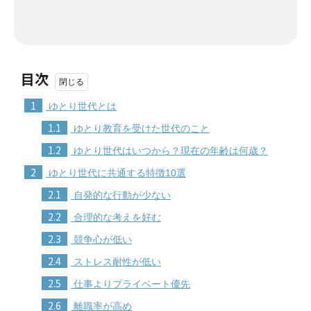
目次
1
ゆとり世代とは
1.1
ゆとり教育を受けた世代のこと
1.2
ゆとり世代はいつから？現在の年齢は何歳？
2
ゆとり世代に共通する特徴10選
2.1
自発的な行動が少ない
2.2
合理的な考えを好む
2.3
競争心が低い
2.4
ストレス耐性が低い
2.5
仕事よりプライベート優先
2.6
離職率が高め