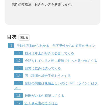
男性の攻略法、付き合い方を解説します
。
目次
1
行動や言動からわかる！年下男性からの好意のサイン
1.1
自分は年上が好きと公言してくる
1.2
会話をしていると熱い視線でじっと見つめてくる
1.3
頻繁に飲みに誘ってくる
1.4
同じ職場の場合手伝おうとする
1.5
普段の態度は礼儀正しいのにLINE（ライン）はタ
メ口
1.6
彼氏がいるか確認してくる
1.7
たくさん褒めてくれる