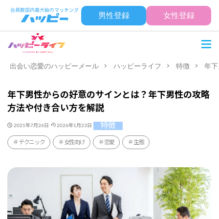
男性登録
女性登録
出会い恋愛のハッピーメール
ハッピーライフ
特徴
年下
年下男性からの好意のサインとは？年下男性の攻略
方法や付き合い方を解説
特徴
2021年7月26日
2026年1月23日
テクニック
女性向け
恋愛
生態