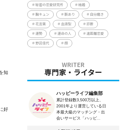
秘密の恋愛研究所
結婚
胸キュン
脈あり
自分磨き
花言葉
血液型
診断
運勢
運命の人
遠距離恋愛
野呂佳代
顔
専門家・ライター
を知
ハッピーライフ編集部
累計登録数3,500万以上、
2001年より運営している日
に好
本最大級のマッチング・出
会いサービス「ハッピ...