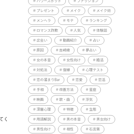
パワースポット
ファッション
プレゼント
メイク
メイク術
メンヘラ
モテ
ランキング
ロマンス詐欺
人気
体験談
出会い
動画紹介
占い
原因
吉崎綾
夢占い
女の本音
女性向け
婚活
対処法
復縁
心理テスト
恋の溜まりBar
恋愛
恋活
手相
改善方法
星座
映画
歌・曲
浮気
深層心理
特徴
生態
てく
用語解説
男の本音
男女向け
男性向け
相性
石言葉