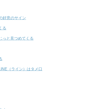
の好意のサイン
くる
じっと見つめてくる
る
INE（ライン）はタメ口