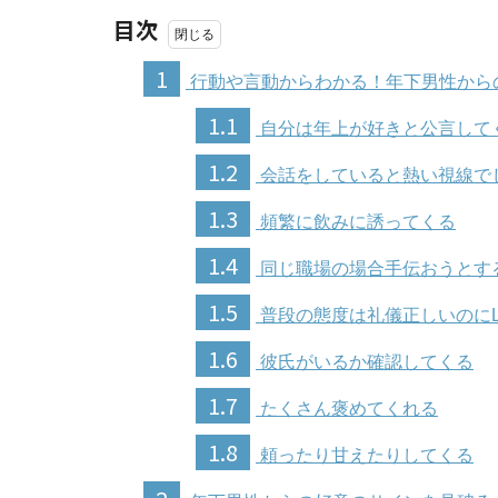
目次
1
行動や言動からわかる！年下男性から
1.1
自分は年上が好きと公言して
1.2
会話をしていると熱い視線で
1.3
頻繁に飲みに誘ってくる
1.4
同じ職場の場合手伝おうとす
1.5
普段の態度は礼儀正しいのにL
1.6
彼氏がいるか確認してくる
1.7
たくさん褒めてくれる
1.8
頼ったり甘えたりしてくる