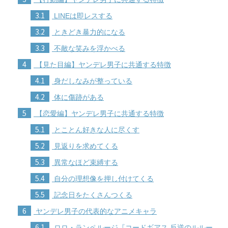
3.1
LINEは即レスする
3.2
ときどき暴力的になる
3.3
不敵な笑みを浮かべる
4
【見た目編】ヤンデレ男子に共通する特徴
4.1
身だしなみが整っている
4.2
体に傷跡がある
5
【恋愛編】ヤンデレ男子に共通する特徴
5.1
とことん好きな人に尽くす
5.2
見返りを求めてくる
5.3
異常なほど束縛する
5.4
自分の理想像を押し付けてくる
5.5
記念日をたくさんつくる
6
ヤンデレ男子の代表的なアニメキャラ
6.1
ロロ・ランペルージ『コードギアス 反逆のルルー