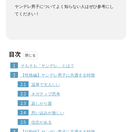
ヤンデレ男子についてよく知らない人はぜひ参考にし
てください！
目次
1
そもそも「ヤンデレ」とは？
2
【性格編】ヤンデレ男子に共通する特徴
2.1
温厚で大人しい
2.2
ネガティブ思考
2.3
寂しがり屋
2.4
思い込みが激しい
2.5
信念がある
3
【行動編】ヤンデレ男子に共通する特徴