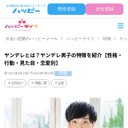
男性登録
女性登録
出会い恋愛のハッピーメール
ハッピーライフ
特徴
ヤン
ヤンデレとは？ヤンデレ男子の特徴を紹介【性格・
行動・見た目・恋愛別】
特徴
2021年4月25日
2026年1月23日
女性向け
深層心理
生態