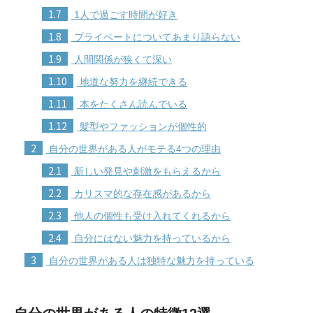
1.7
1人で過ごす時間が好き
1.8
プライベートについてあまり語らない
1.9
人間関係が狭くて深い
1.10
地道な努力を継続できる
1.11
本をたくさん読んでいる
1.12
髪型やファッションが個性的
2
自分の世界がある人がモテる4つの理由
2.1
新しい発見や刺激をもらえるから
2.2
カリスマ的な存在感があるから
2.3
他人の個性も受け入れてくれるから
2.4
自分にはない魅力を持っているから
3
自分の世界がある人は独特な魅力を持っている