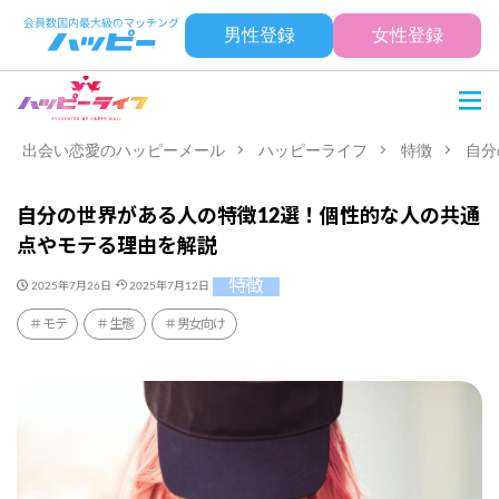
男性登録
女性登録
出会い恋愛のハッピーメール
ハッピーライフ
特徴
自分
自分の世界がある人の特徴12選！個性的な人の共通
点やモテる理由を解説
特徴
2025年7月26日
2025年7月12日
モテ
生態
男女向け