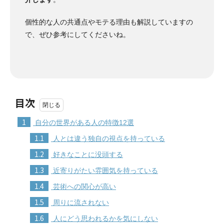
個性的な人の共通点やモテる理由も解説していますの
で、ぜひ参考にしてくださいね。
目次
1
自分の世界がある人の特徴12選
1.1
人とは違う独自の視点を持っている
1.2
好きなことに没頭する
1.3
近寄りがたい雰囲気を持っている
1.4
芸術への関心が高い
1.5
周りに流されない
1.6
人にどう思われるかを気にしない