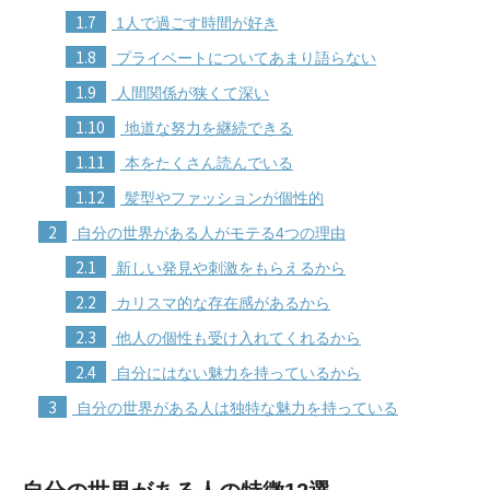
1.7
1人で過ごす時間が好き
1.8
プライベートについてあまり語らない
1.9
人間関係が狭くて深い
1.10
地道な努力を継続できる
1.11
本をたくさん読んでいる
1.12
髪型やファッションが個性的
2
自分の世界がある人がモテる4つの理由
2.1
新しい発見や刺激をもらえるから
2.2
カリスマ的な存在感があるから
2.3
他人の個性も受け入れてくれるから
2.4
自分にはない魅力を持っているから
3
自分の世界がある人は独特な魅力を持っている