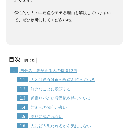
個性的な人の共通点やモテる理由も解説していますの
で、ぜひ参考にしてくださいね。
目次
1
自分の世界がある人の特徴12選
1.1
人とは違う独自の視点を持っている
1.2
好きなことに没頭する
1.3
近寄りがたい雰囲気を持っている
1.4
芸術への関心が高い
1.5
周りに流されない
1.6
人にどう思われるかを気にしない