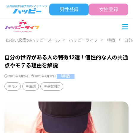
男性登録
女性登録
出会い恋愛のハッピーメール
ハッピーライフ
特徴
自分
自分の世界がある人の特徴12選！個性的な人の共通
点やモテる理由を解説
特徴
2025年7月26日
2025年7月12日
モテ
生態
男女向け