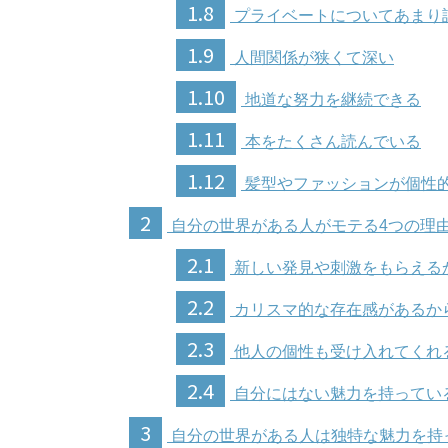
1.8
プライベートについてあまり
1.9
人間関係が狭くて深い
1.10
地道な努力を継続できる
1.11
本をたくさん読んでいる
1.12
髪型やファッションが個性
2
自分の世界がある人がモテる4つの理
2.1
新しい発見や刺激をもらえる
2.2
カリスマ的な存在感があるか
2.3
他人の個性も受け入れてくれ
2.4
自分にはない魅力を持ってい
3
自分の世界がある人は独特な魅力を持