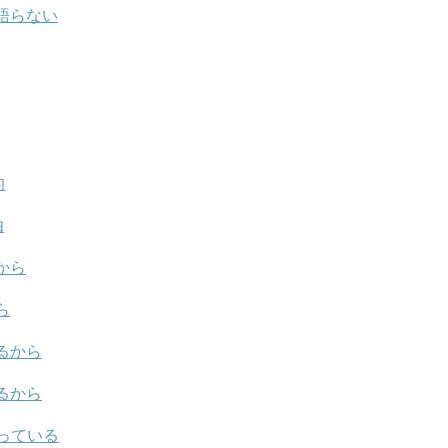
語らない
的
由
から
ら
るから
るから
っている