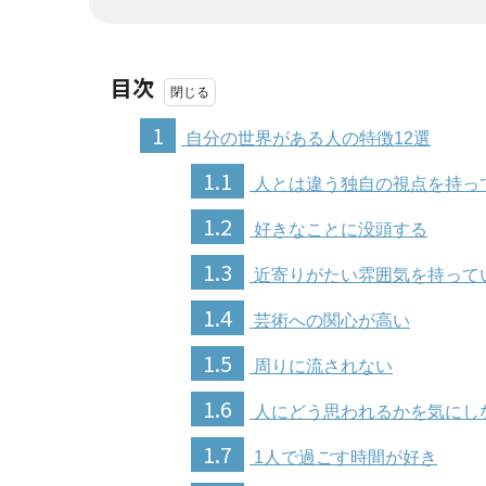
目次
1
自分の世界がある人の特徴12選
1.1
人とは違う独自の視点を持っ
1.2
好きなことに没頭する
1.3
近寄りがたい雰囲気を持って
1.4
芸術への関心が高い
1.5
周りに流されない
1.6
人にどう思われるかを気にし
1.7
1人で過ごす時間が好き