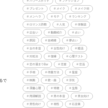
パワースポット
ファッション
プレゼント
メイク
メイク術
メンヘラ
モテ
ランキング
ロマンス詐欺
人気
体験談
出会い
動画紹介
占い
原因
吉崎綾
夢占い
女の本音
女性向け
婚活
対処法
復縁
心理テスト
恋の溜まりBar
恋愛
恋活
手相
改善方法
星座
るで
映画
歌・曲
浮気
深層心理
特徴
生態
用語解説
男の本音
男女向け
男性向け
相性
石言葉