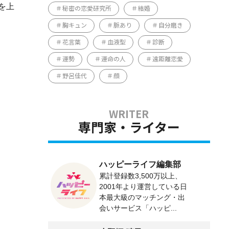
を上
秘密の恋愛研究所
結婚
胸キュン
脈あり
自分磨き
花言葉
血液型
診断
運勢
運命の人
遠距離恋愛
野呂佳代
顔
専門家・ライター
ハッピーライフ編集部
累計登録数3,500万以上、
2001年より運営している日
本最大級のマッチング・出
会いサービス「ハッピ...