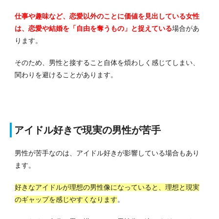
仕事や趣味など、恋愛以外のことに価値を見出している女性
は、恋愛や結婚を「自由を奪うもの」と捉えている
場合があ
ります。
そのため、男性と接すること自体を煩わしく感じてしまい、
関わりを避けることがあります。
アイドル好きで現実の男性が苦手
男性が苦手なのは、アイドル好きが影響している場合もあり
ます。
好きなアイドルが理想の男性像になっていると、理想と現実
のギャップを感じやすくなります
。