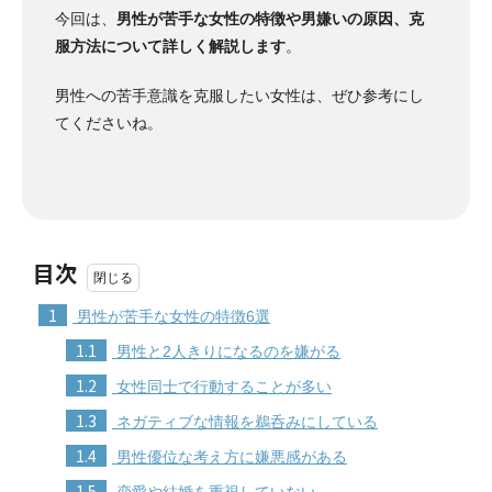
今回は、
男性が苦手な女性の特徴や男嫌いの原因、克
服方法について詳しく解説します
。
男性への苦手意識を克服したい女性は、ぜひ参考にし
てくださいね。
目次
1
男性が苦手な女性の特徴6選
1.1
男性と2人きりになるのを嫌がる
1.2
女性同士で行動することが多い
1.3
ネガティブな情報を鵜呑みにしている
1.4
男性優位な考え方に嫌悪感がある
1.5
恋愛や結婚を重視していない