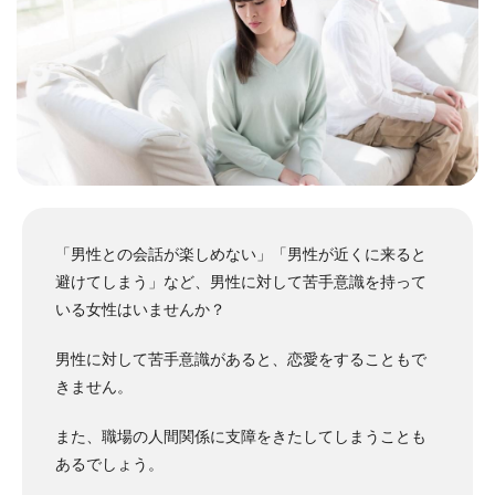
「男性との会話が楽しめない」「男性が近くに来ると
避けてしまう」など、男性に対して苦手意識を持って
いる女性はいませんか？
男性に対して苦手意識があると、恋愛をすることもで
きません。
また、職場の人間関係に支障をきたしてしまうことも
あるでしょう。