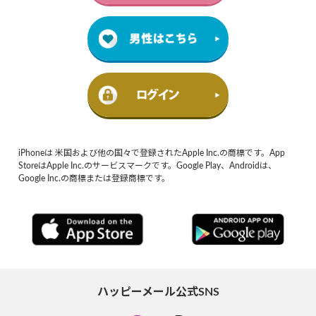
iPhoneは 米国および他の国々で登録されたApple Inc.の商標です。App
StoreはApple Inc.のサービスマークです。Google Play、Androidは、
Google Inc.の商標または登録商標です。
ハッピーメール公式SNS