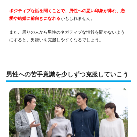
ポジティブな話を聞くことで、男性への悪い印象が薄れ、恋
愛や結婚に前向きになれる
かもしれません。
また、周りの人から男性のネガティブな情報を聞かないよう
にすると、男嫌いを克服しやすくなるでしょう。
男性への苦手意識を少しずつ克服していこう