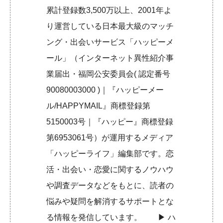
累計登録数3,500万以上、2001年よ
り運営している日本最大級のマッチ
ング・出会いサービス「ハッピーメ
ール」（インターネット異性紹介事
業届出・福岡公安委員会( 認定番号
90080003000 )｜『ハッピーメー
ル/HAPPYMAIL』商標登録第
5150003号｜『ハッピー』商標登録
第6953061号）が運用するメディア
「ハッピーライフ」編集部です。恋
活・出会い・恋愛に関するノウハウ
や調査データなどをもとに、読者の
悩みや疑問を解消するサポートとな
る情報を発信しています。 ▶︎
ハ