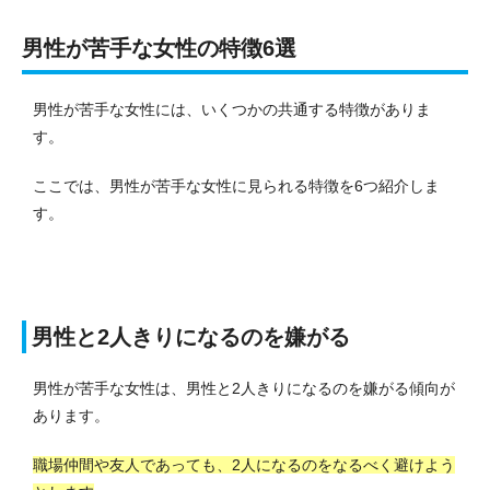
男性が苦手な女性の特徴6選
男性が苦手な女性には、いくつかの共通する特徴がありま
す。
ここでは、男性が苦手な女性に見られる特徴を6つ紹介しま
す。
男性と2人きりになるのを嫌がる
男性が苦手な女性は、男性と2人きりになるのを嫌がる傾向が
あります。
職場仲間や友人であっても、2人になるのをなるべく避けよう