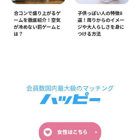
合コンで盛り上がるゲ
子供っぽい人の特徴8
ームを徹底紹介！空気
選！周りからのイメー
が冷めない罰ゲームと
ジや大人らしさを身に
は？
つける方法