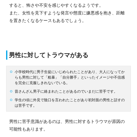
すると、怖さや不安を感じやすくなるようです。
また、女性を見下すような発言や態度に嫌悪感を抱き、距離
を置きたくなるケースもあるでしょう。
男性に対してトラウマがある
小学校時代に男子生徒にいじめられたことがあり、大人になってか
らも男性に対して「粗暴」「自分勝手」といったイメージや不信感
を完全に克服しきれないでいる。
昔さんざん男子に絡まれたことがあるのでいまだに苦手です。
学生の頃に外見で陰口を言われたことがあり初対面の男性と話すの
は苦手です。
男性に苦手意識があるのは、男性に対するトラウマが原因の
可能性もあります。