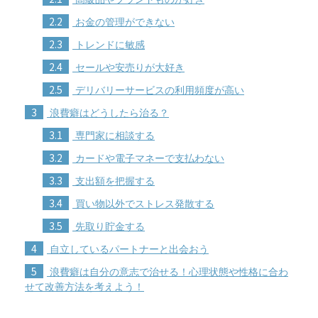
2.2
お金の管理ができない
2.3
トレンドに敏感
2.4
セールや安売りが大好き
2.5
デリバリーサービスの利用頻度が高い
3
浪費癖はどうしたら治る？
3.1
専門家に相談する
3.2
カードや電子マネーで支払わない
3.3
支出額を把握する
3.4
買い物以外でストレス発散する
3.5
先取り貯金する
4
自立しているパートナーと出会おう
5
浪費癖は自分の意志で治せる！心理状態や性格に合わ
せて改善方法を考えよう！