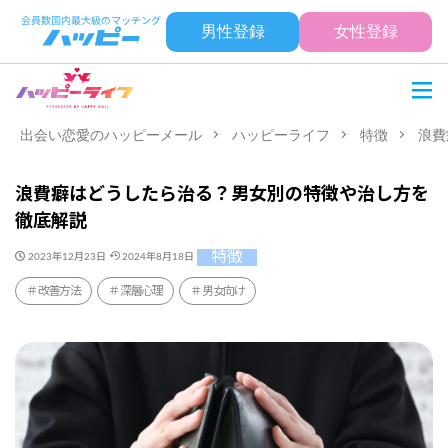
男性登録
女性登録
出会い恋愛のハッピーメール
ハッピーライフ
特徴
浪費
浪費癖はどうしたら治る？男女別の特徴や治し方を
徹底解説
特徴
2023年12月23日
2024年8月18日
改善方法
深層心理
男女向け