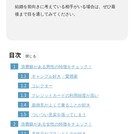
結婚を前向きに考えている相手がいる場合は、ぜひ最
後まで目を通してみてください。
目次
1
浪費癖がある男性の特徴をチェック！
1.1
ギャンブル好き・愛煙家
1.2
コレクター
1.3
クレジットカードの利用頻度が高い
1.4
面倒見がよくて奢ることが好き
1.5
ついつい見栄を張ってしまう
2
浪費癖がある女性の特徴をチェック！
2.1
高級品やブランドものが好き