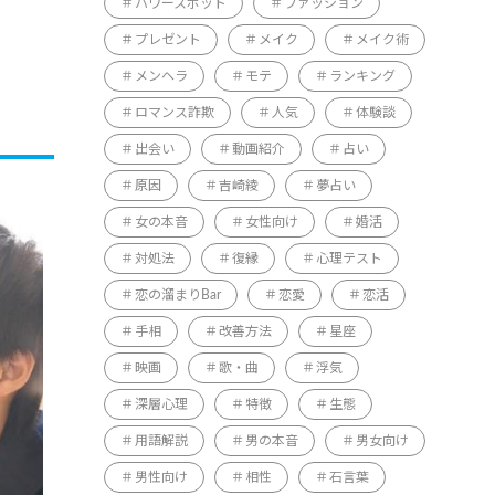
パワースポット
ファッション
プレゼント
メイク
メイク術
メンヘラ
モテ
ランキング
ロマンス詐欺
人気
体験談
出会い
動画紹介
占い
原因
吉崎綾
夢占い
女の本音
女性向け
婚活
対処法
復縁
心理テスト
恋の溜まりBar
恋愛
恋活
手相
改善方法
星座
映画
歌・曲
浮気
深層心理
特徴
生態
用語解説
男の本音
男女向け
男性向け
相性
石言葉