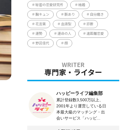
秘密の恋愛研究所
結婚
胸キュン
脈あり
自分磨き
花言葉
血液型
診断
運勢
運命の人
遠距離恋愛
野呂佳代
顔
専門家・ライター
ハッピーライフ編集部
累計登録数3,500万以上、
2001年より運営している日
本最大級のマッチング・出
会いサービス「ハッピ...