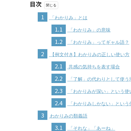
目次
1
「わかりみ」とは
1.1
「わかりみ」の意味
1.2
「わかりみ」ってギャル語？
2
【例文付き】わかりみの正しい使い方
2.1
共感の気持ちを表す場合
2.2
「了解」の代わりとして使う
2.3
「わかりみが深い」という使
2.4
「わかりみしかない」という
3
わかりみの類義語
3.1
「それな」「あーね」