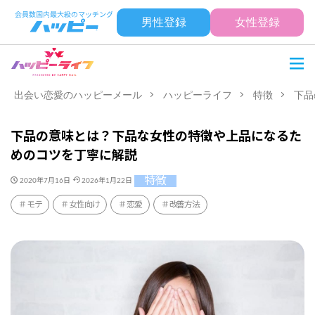
男性登録
女性登録
出会い恋愛のハッピーメール
ハッピーライフ
特徴
下品
下品の意味とは？下品な女性の特徴や上品になるた
めのコツを丁寧に解説
特徴
2020年7月16日
2026年1月22日
モテ
女性向け
恋愛
改善方法