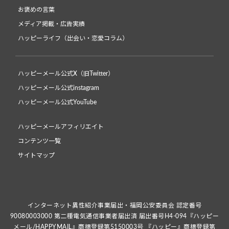
お褒めの言葉
メディア掲載・広告実績
ハッピーライフ（出会い・恋愛コラム）
ハッピーメール公式X（旧Twitter）
ハッピーメール公式instagram
ハッピーメール公式YouTube
ハッピーメールアフィリエイト
コンテンツ一覧
サイトマップ
インターネット異性紹介事業届出・福岡公安委員会 認定番号
90080003000 第二種電気通信事業者届出済 届出番号H4-094『ハッピー
メール/HAPPYMAIL』商標登録第5150003号 『ハッピー』商標登録第