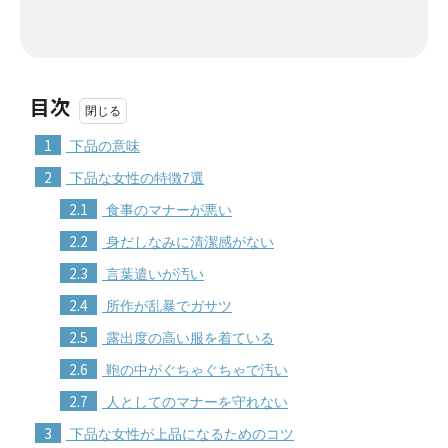
目次
1
下品の意味
2
下品な女性の特徴7選
2.1
食事のマナーが悪い
2.2
身だしなみに清潔感がない
2.3
言葉遣いが汚い
2.4
所作が乱暴でガサツ
2.5
露出度の高い服を着ている
2.6
鞄の中がぐちゃぐちゃで汚い
2.7
人としてのマナーを守れない
3
下品な女性が上品になるためのコツ