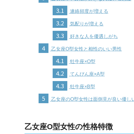
3.1
連絡頻度が増える
3.2
気配りが増える
3.3
好きな人を優遇しがち
4
乙女座O型女性と相性のいい男性
4.1
牡牛座×O型
4.2
てんびん座×A型
4.3
牡牛座×B型
5
乙女座のO型女性は面倒見が良い優し
乙女座O型女性の性格特徴