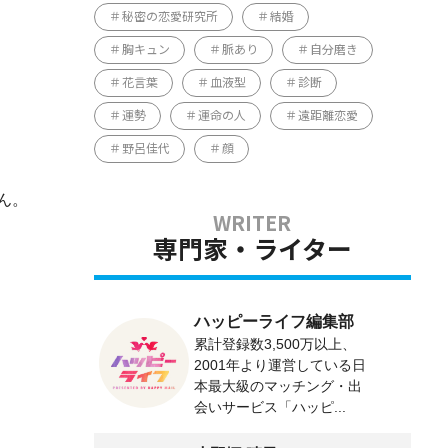
秘密の恋愛研究所
結婚
胸キュン
脈あり
自分磨き
花言葉
血液型
診断
運勢
運命の人
遠距離恋愛
野呂佳代
顔
ん。
専門家・ライター
ハッピーライフ編集部
累計登録数3,500万以上、
2001年より運営している日
本最大級のマッチング・出
会いサービス「ハッピ...