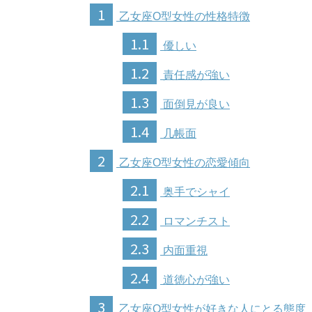
1
乙女座O型女性の性格特徴
1.1
優しい
1.2
責任感が強い
1.3
面倒見が良い
1.4
几帳面
2
乙女座O型女性の恋愛傾向
2.1
奥手でシャイ
2.2
ロマンチスト
2.3
内面重視
2.4
道徳心が強い
3
乙女座O型女性が好きな人にとる態度