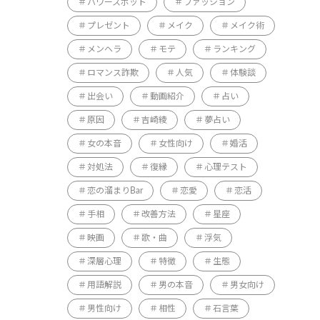
パワースポット
ファッション
プレゼント
メイク
メイク術
メンヘラ
モテ
ランキング
ロマンス詐欺
人気
体験談
出会い
動画紹介
占い
原因
吉崎綾
夢占い
女の本音
女性向け
婚活
対処法
復縁
心理テスト
恋の溜まりBar
恋愛
恋活
手相
改善方法
星座
映画
歌・曲
浮気
深層心理
特徴
生態
用語解説
男の本音
男女向け
男性向け
相性
石言葉