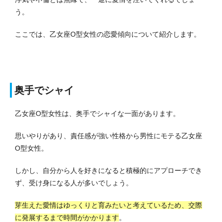
う。
ここでは、乙女座O型女性の恋愛傾向について紹介します。
奥手でシャイ
乙女座O型女性は、奥手でシャイな一面があります。
思いやりがあり、責任感が強い性格から男性にモテる乙女座
O型女性。
しかし、自分から人を好きになると積極的にアプローチでき
ず、受け身になる人が多いでしょう。
芽生えた愛情はゆっくりと育みたいと考えているため、交際
に発展するまで時間がかかります
。