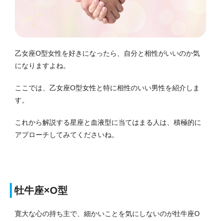
乙女座O型女性を好きになったら、自分と相性がいいのか気
になりますよね。
ここでは、乙女座O型女性と特に相性のいい男性を紹介しま
す。
これから解説する星座と血液型に当てはまる人は、積極的に
アプローチしてみてくださいね。
牡牛座×O型
寛大な心の持ち主で、細かいことを気にしないのが牡牛座O