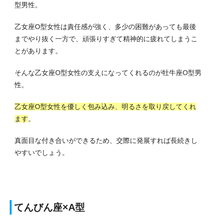
型男性。
乙女座O型女性は責任感が強く、多少の困難があっても最後
までやり抜く一方で、頑張りすぎて精神的に疲れてしまうこ
とがあります。
そんな乙女座O型女性の支えになってくれるのが牡牛座O型男
性。
乙女座O型女性を優しく包み込み、明るさを取り戻してくれ
ます
。
真面目な付き合いができるため、交際に発展すれば長続きし
やすいでしょう。
てんびん座×A型