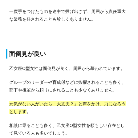
一度手をつけたものを途中で投げ出さず、周囲から責任重大
な業務を任されることも珍しくありません。
面倒見が良い
乙女座O型女性は面倒見が良く、周囲から慕われています。
グループのリーダーや育成係などに抜擢されることも多く、
部下や後輩から頼りにされることも少なくありません。
元気がない人がいたら「大丈夫？」と声をかけ、力になろう
とします
。
相談に乗ることも多く、乙女座O型女性を頼もしい存在とし
て見ている人も多いでしょう。