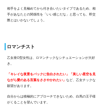
相手をよく見極めてから付き合いたいタイプであるため、相
手があなたとの関係性を「いい感じだな」と思っても、即交
際とはいかないでしょう。
ロマンチスト
乙女座O型女性は、ロマンチックなシチュエーションが大好
き。
「キレイな夜景をバックに告白されたい」「美しい星空を見
ながら愛のある言葉をささやかれたい」
など、乙女チックな
願望があります。
自分からは積極的にアプローチできないため、白馬の王子様
がくることを望んでいます。