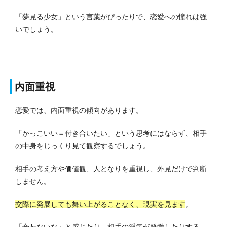
「夢見る少女」という言葉がぴったりで、恋愛への憧れは強
いでしょう。
内面重視
恋愛では、内面重視の傾向があります。
「かっこいい＝付き合いたい」という思考にはならず、相手
の中身をじっくり見て観察するでしょう。
相手の考え方や価値観、人となりを重視し、外見だけで判断
しません。
交際に発展しても舞い上がることなく、現実を見ます
。