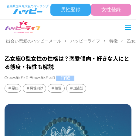
男性登録
女性登録
出会い恋愛のハッピーメール
ハッピーライフ
特徴
乙女
乙女座O型女性の性格は？恋愛傾向・好きな人にと
る態度・相性も解説
特徴
2025年1月4日
2025年6月20日
星座
男性向け
相性
血液型