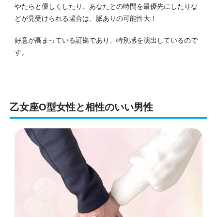
やたらと優しくしたり、あなたとの時間を最優先にしたりな
どが見受けられる場合は、脈ありの可能性大！
好意が高まっている証拠であり、特別感を演出しているので
す。
乙女座O型女性と相性のいい男性