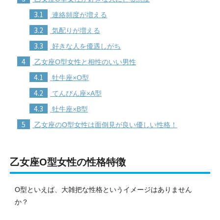
3.1
連絡頻度が増える
3.2
気配りが増える
3.3
好きな人を優遇しがち
4
乙女座O型女性と相性のいい男性
4.1
牡牛座×O型
4.2
てんびん座×A型
4.3
牡牛座×B型
5
乙女座のO型女性は面倒見が良い優しい性格！
乙女座O型女性の性格特徴
O型といえば、大雑把な性格というイメージはありません
か？