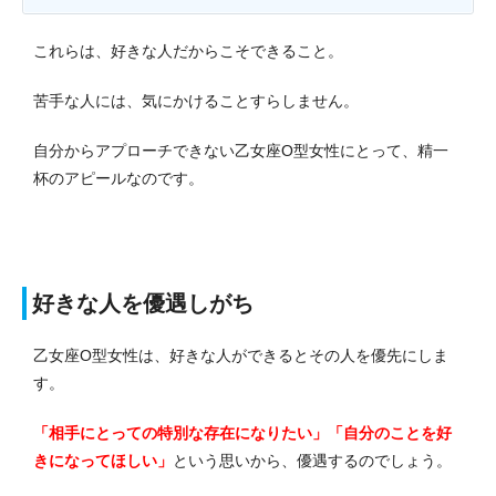
これらは、好きな人だからこそできること。
苦手な人には、気にかけることすらしません。
自分からアプローチできない乙女座O型女性にとって、精一
杯のアピールなのです。
好きな人を優遇しがち
乙女座O型女性は、好きな人ができるとその人を優先にしま
す。
「相手にとっての特別な存在になりたい」「自分のことを好
きになってほしい」
という思いから、優遇するのでしょう。