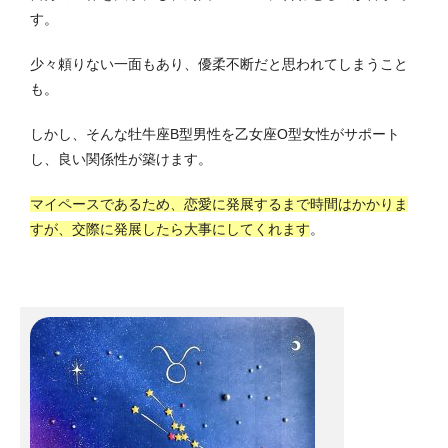
す。
少々頼りない一面もあり、優柔不断だと思われてしまうこと
も。
しかし、そんな牡牛座B型男性を乙女座O型女性がサポート
し、良い関係性が築けます。
マイペースであるため、恋愛に発展するまで時間はかかりま
すが、交際に発展したら大事にしてくれます
。