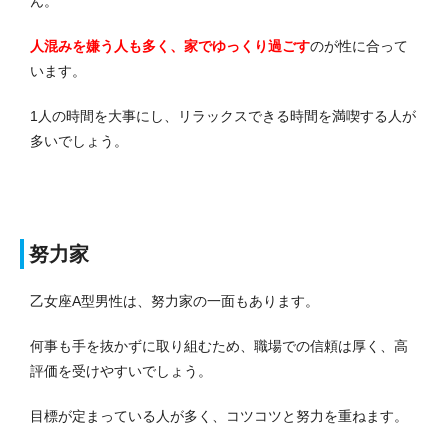
ん。
人混みを嫌う人も多く、家でゆっくり過ごす
のが性に合って
います。
1人の時間を大事にし、リラックスできる時間を満喫する人が
多いでしょう。
努力家
乙女座A型男性は、努力家の一面もあります。
何事も手を抜かずに取り組むため、職場での信頼は厚く、高
評価を受けやすいでしょう。
目標が定まっている人が多く、コツコツと努力を重ねます。