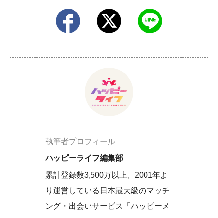
執筆者プロフィール
ハッピーライフ編集部
累計登録数3,500万以上、2001年よ
り運営している日本最大級のマッチ
ング・出会いサービス「ハッピーメ