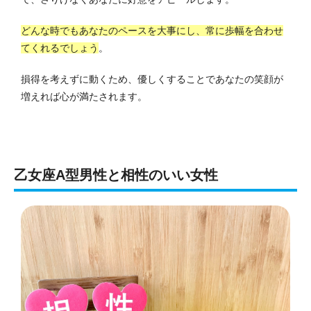
どんな時でもあなたのペースを大事にし、常に歩幅を合わせ
てくれるでしょう
。
損得を考えずに動くため、優しくすることであなたの笑顔が
増えれば心が満たされます。
乙女座A型男性と相性のいい女性