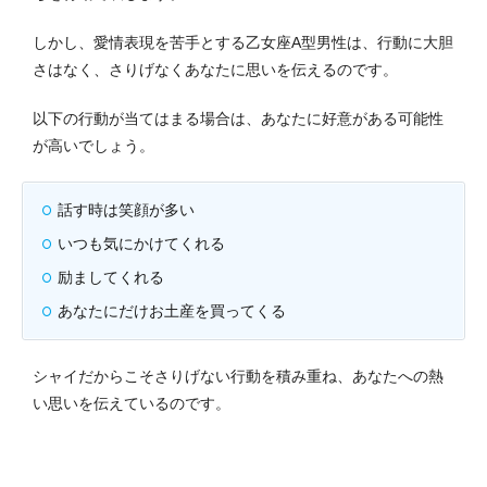
しかし、愛情表現を苦手とする乙女座A型男性は、行動に大胆
さはなく、さりげなくあなたに思いを伝えるのです。
以下の行動が当てはまる場合は、あなたに好意がある可能性
が高いでしょう。
話す時は笑顔が多い
いつも気にかけてくれる
励ましてくれる
あなたにだけお土産を買ってくる
シャイだからこそさりげない行動を積み重ね、あなたへの熱
い思いを伝えているのです。