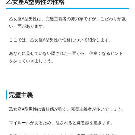
乙女座A型男性の性格
乙女座A型男性は、完璧主義者の努力家ですが、こだわりが強
い一面があります。
ここでは、乙女座A型男性の性格について紹介します。
あなたに見せていない隠された一面から、仲良くなるヒント
を探っていきましょう。
完璧主義
乙女座A型男性は責任感が強く、完璧主義者が多いでしょう。
マイルールがあるため、乱されると嫌悪感を抱きます。