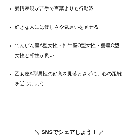
愛情表現が苦手で言葉よりも行動派
好きな人には優しさや気遣いを見せる
てんびん座A型女性・牡牛座O型女性・蟹座O型
女性と相性が良い
乙女座A型男性の好意を見落とさずに、心の距離
を近づけよう
＼ SNSでシェアしよう！ ／