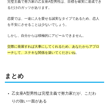
完璧主義で努力家の乙女座A型男性は、目標を確実に達成でき
るだけのガッツがあります。
恋愛では、一途に人を愛せる誠実なタイプであるため、恋人
を不安にさせることは少ないでしょう。
しかし、自分からは積極的にアピールできません。
交際に発展すれば大事にしてくれるため、あなたからアプロ
ーチして、ステキな関係を築いてくださいね
。
まとめ
乙女座A型男性は完璧主義で努力家だが、こだわ
りの強い一面がある