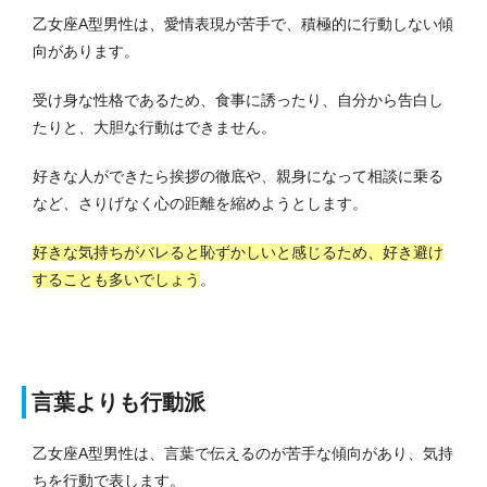
乙女座A型男性は、愛情表現が苦手で、積極的に行動しない傾
向があります。
受け身な性格であるため、食事に誘ったり、自分から告白し
たりと、大胆な行動はできません。
好きな人ができたら挨拶の徹底や、親身になって相談に乗る
など、さりげなく心の距離を縮めようとします。
好きな気持ちがバレると恥ずかしいと感じるため、好き避け
することも多いでしょう
。
言葉よりも行動派
乙女座A型男性は、言葉で伝えるのが苦手な傾向があり、気持
ちを行動で表します。