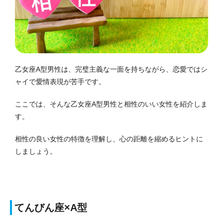
乙女座A型男性は、完璧主義な一面を持ちながら、恋愛ではシ
ャイで愛情表現が苦手です。
ここでは、そんな乙女座A型男性と相性のいい女性を紹介しま
す。
相性の良い女性の特徴を理解し、心の距離を縮めるヒントに
しましょう。
てんびん座×A型