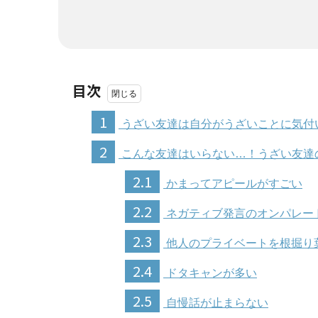
目次
1
うざい友達は自分がうざいことに気付
2
こんな友達はいらない…！うざい友達
2.1
かまってアピールがすごい
2.2
ネガティブ発言のオンパレー
2.3
他人のプライベートを根掘り
2.4
ドタキャンが多い
2.5
自慢話が止まらない