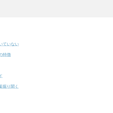
いていない
の特徴
ド
葉掘り聞く