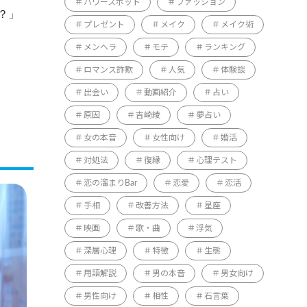
パワースポット
ファッション
？」
プレゼント
メイク
メイク術
メンヘラ
モテ
ランキング
ロマンス詐欺
人気
体験談
出会い
動画紹介
占い
原因
吉崎綾
夢占い
女の本音
女性向け
婚活
対処法
復縁
心理テスト
恋の溜まりBar
恋愛
恋活
手相
改善方法
星座
映画
歌・曲
浮気
深層心理
特徴
生態
用語解説
男の本音
男女向け
男性向け
相性
石言葉