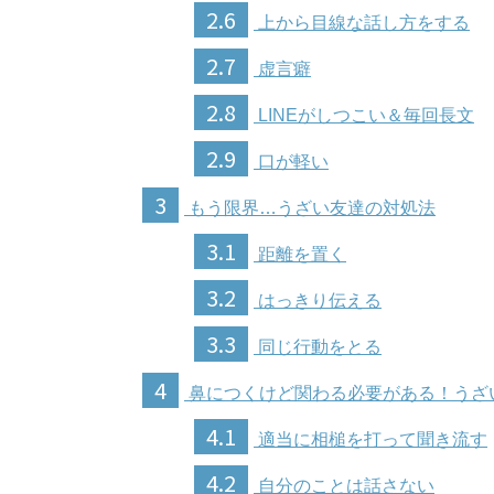
2.6
上から目線な話し方をする
2.7
虚言癖
2.8
LINEがしつこい＆毎回長文
2.9
口が軽い
3
もう限界…うざい友達の対処法
3.1
距離を置く
3.2
はっきり伝える
3.3
同じ行動をとる
4
鼻につくけど関わる必要がある！うざ
4.1
適当に相槌を打って聞き流す
4.2
自分のことは話さない