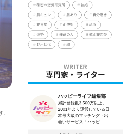
秘密の恋愛研究所
結婚
胸キュン
脈あり
自分磨き
花言葉
血液型
診断
運勢
運命の人
遠距離恋愛
野呂佳代
顔
専門家・ライター
ハッピーライフ編集部
累計登録数3,500万以上、
2001年より運営している日
す。
本最大級のマッチング・出
会いサービス「ハッピ...