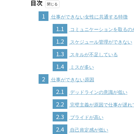
目次
1
仕事ができない女性に共通する特徴
1.1
コミュニケーションを取るの
1.2
スケジュール管理ができない
1.3
スキルが不足している
1.4
ミスが多い
2
仕事ができない原因
2.1
デッドラインの意識が低い
2.2
完璧主義が原因で仕事が遅れ
2.3
プライドが高い
2.4
自己肯定感が低い