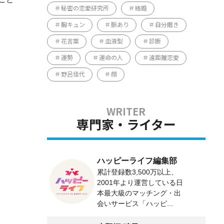
秘密の恋愛研究所
結婚
胸キュン
脈あり
自分磨き
花言葉
血液型
診断
運勢
運命の人
遠距離恋愛
野呂佳代
顔
専門家・ライター
ハッピーライフ編集部
累計登録数3,500万以上、
2001年より運営している日
本最大級のマッチング・出
会いサービス「ハッピ...