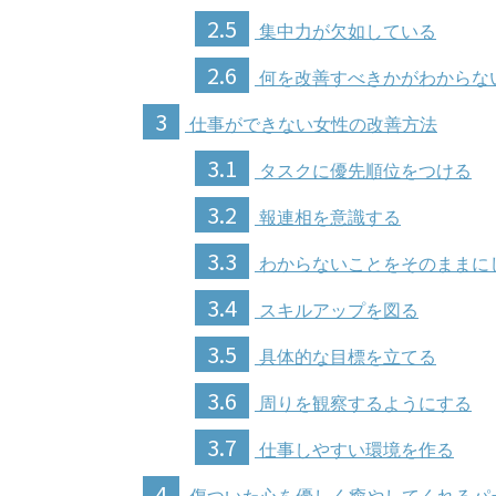
2.5
集中力が欠如している
2.6
何を改善すべきかがわからな
3
仕事ができない女性の改善方法
3.1
タスクに優先順位をつける
3.2
報連相を意識する
3.3
わからないことをそのままに
3.4
スキルアップを図る
3.5
具体的な目標を立てる
3.6
周りを観察するようにする
3.7
仕事しやすい環境を作る
4