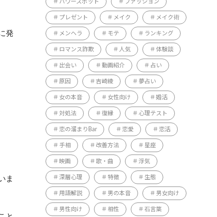
パワースポット
ファッション
プレゼント
メイク
メイク術
に発
メンヘラ
モテ
ランキング
ロマンス詐欺
人気
体験談
出会い
動画紹介
占い
原因
吉崎綾
夢占い
女の本音
女性向け
婚活
対処法
復縁
心理テスト
恋の溜まりBar
恋愛
恋活
手相
改善方法
星座
映画
歌・曲
浮気
いま
深層心理
特徴
生態
用語解説
男の本音
男女向け
男性向け
相性
石言葉
こと