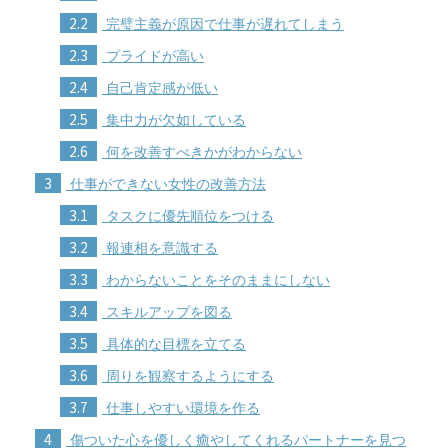
2.2
完璧主義が原因で仕事が遅れてしまう
2.3
プライドが高い
2.4
自己肯定感が低い
2.5
集中力が欠如している
2.6
何を改善すべきかがわからない
3
仕事ができない女性の改善方法
3.1
タスクに優先順位をつける
3.2
報連相を意識する
3.3
わからないことをそのままにしない
3.4
スキルアップを図る
3.5
具体的な目標を立てる
3.6
周りを観察するようにする
3.7
仕事しやすい環境を作る
4
傷ついた心を優しく癒やしてくれるパートナーを見つ