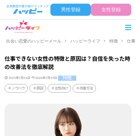
男性登録
女性登録
出会い恋愛のハッピーメール
ハッピーライフ
特徴
仕事
仕事できない女性の特徴と原因は？自信を失った時
の改善法を徹底解説
特徴
2025年7月16日
2026年7月19日
ノウハウ
原因
女性向け
改善方法