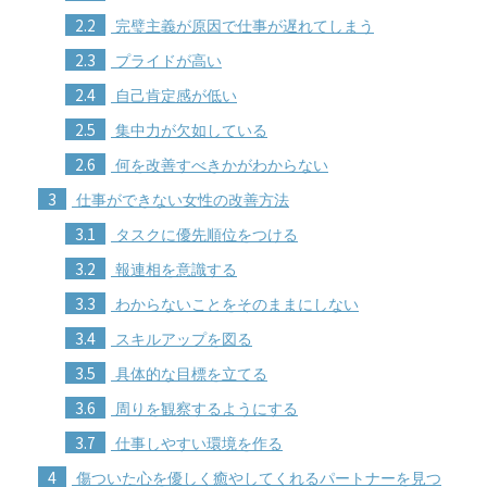
2.2
完璧主義が原因で仕事が遅れてしまう
2.3
プライドが高い
2.4
自己肯定感が低い
2.5
集中力が欠如している
2.6
何を改善すべきかがわからない
3
仕事ができない女性の改善方法
3.1
タスクに優先順位をつける
3.2
報連相を意識する
3.3
わからないことをそのままにしない
3.4
スキルアップを図る
3.5
具体的な目標を立てる
3.6
周りを観察するようにする
3.7
仕事しやすい環境を作る
4
傷ついた心を優しく癒やしてくれるパートナーを見つ