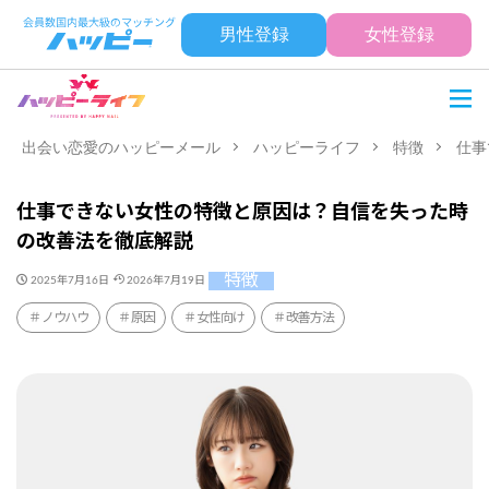
男性登録
女性登録
出会い恋愛のハッピーメール
ハッピーライフ
特徴
仕事
仕事できない女性の特徴と原因は？自信を失った時
の改善法を徹底解説
特徴
2025年7月16日
2026年7月19日
ノウハウ
原因
女性向け
改善方法