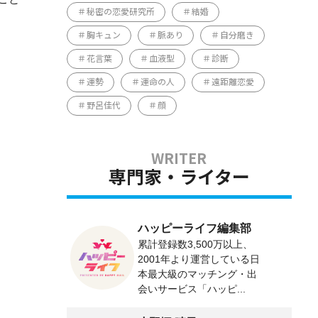
秘密の恋愛研究所
結婚
胸キュン
脈あり
自分磨き
花言葉
血液型
診断
運勢
運命の人
遠距離恋愛
野呂佳代
顔
専門家・ライター
ハッピーライフ編集部
累計登録数3,500万以上、
2001年より運営している日
本最大級のマッチング・出
会いサービス「ハッピ...