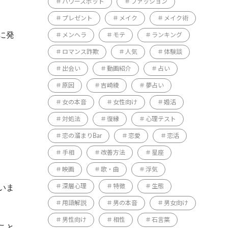
パワースポット
ファッション
プレゼント
メイク
メイク術
に発
メンヘラ
モテ
ランキング
ロマンス詐欺
人気
体験談
出会い
動画紹介
占い
原因
吉崎綾
夢占い
女の本音
女性向け
婚活
対処法
復縁
心理テスト
恋の溜まりBar
恋愛
恋活
手相
改善方法
星座
映画
歌・曲
浮気
いま
深層心理
特徴
生態
用語解説
男の本音
男女向け
男性向け
相性
石言葉
こと