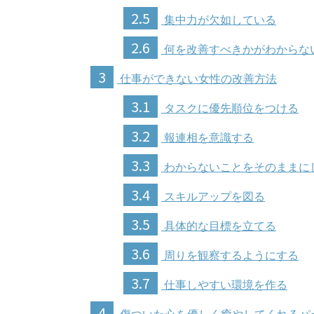
2.5
集中力が欠如している
2.6
何を改善すべきかがわからな
3
仕事ができない女性の改善方法
3.1
タスクに優先順位をつける
3.2
報連相を意識する
3.3
わからないことをそのままに
3.4
スキルアップを図る
3.5
具体的な目標を立てる
3.6
周りを観察するようにする
3.7
仕事しやすい環境を作る
4