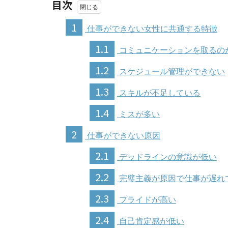
目次
1
仕事ができない女性に共通する特徴
1.1
コミュニケーションを取るの
1.2
スケジュール管理ができない
1.3
スキルが不足している
1.4
ミスが多い
2
仕事ができない原因
2.1
デッドラインの意識が低い
2.2
完璧主義が原因で仕事が遅れ
2.3
プライドが高い
2.4
自己肯定感が低い