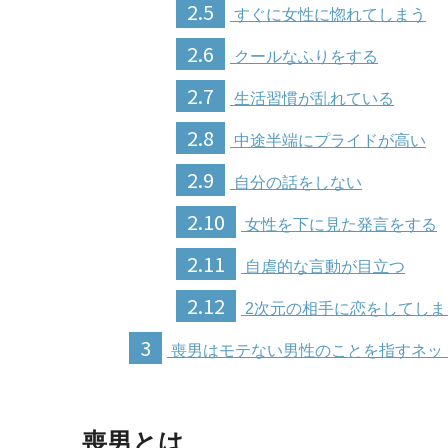
2.5
すぐに女性に惚れてしまう
2.6
クールなふりをする
2.7
生活習慣が乱れている
2.8
中途半端にプライドが高い
2.9
自分の話をしない
2.10
女性を下に見た発言をする
2.11
自虐的な言動が目立つ
2.12
2次元の相手に恋をしてしま
3
喪男はモテない男性のことを指すネッ
喪男とは