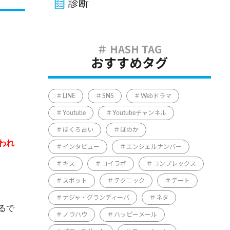
診断
おすすめタグ
LINE
SNS
Webドラマ
Youtube
Youtubeチャンネル
ほくろ占い
ほのか
われ
インタビュー
エンジェルナンバー
キス
コイラボ
コンプレックス
スポット
テクニック
デート
ナジャ・グランディーバ
ネタ
るで
ノウハウ
ハッピーメール