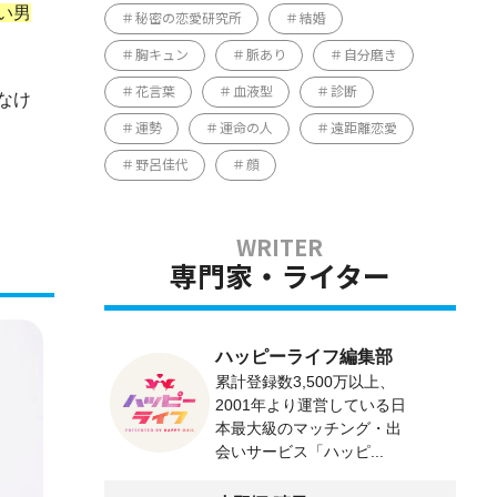
い男
秘密の恋愛研究所
結婚
胸キュン
脈あり
自分磨き
花言葉
血液型
診断
なけ
運勢
運命の人
遠距離恋愛
野呂佳代
顔
専門家・ライター
ハッピーライフ編集部
累計登録数3,500万以上、
2001年より運営している日
本最大級のマッチング・出
会いサービス「ハッピ...