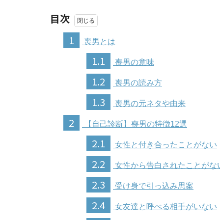
目次
1
喪男とは
1.1
喪男の意味
1.2
喪男の読み方
1.3
喪男の元ネタや由来
2
【自己診断】喪男の特徴12選
2.1
女性と付き合ったことがない
2.2
女性から告白されたことがな
2.3
受け身で引っ込み思案
2.4
女友達と呼べる相手がいない