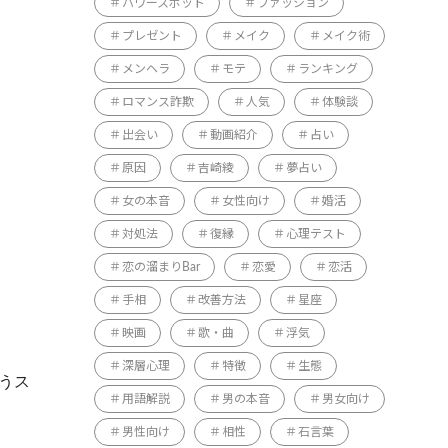
パワースポット
ファッション
プレゼント
メイク
メイク術
メンヘラ
モテ
ランキング
ロマンス詐欺
人気
体験談
出会い
動画紹介
占い
原因
吉崎綾
夢占い
女の本音
女性向け
婚活
対処法
復縁
心理テスト
恋の溜まりBar
恋愛
恋活
手相
改善方法
星座
映画
歌・曲
浮気
深層心理
特徴
生態
うス
用語解説
男の本音
男女向け
男性向け
相性
石言葉