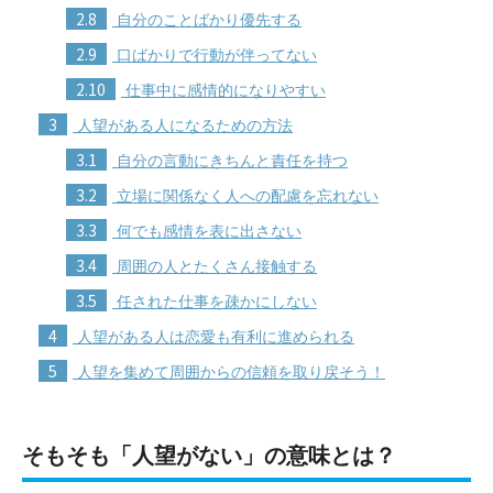
2.8
自分のことばかり優先する
2.9
口ばかりで行動が伴ってない
2.10
仕事中に感情的になりやすい
3
人望がある人になるための方法
3.1
自分の言動にきちんと責任を持つ
3.2
立場に関係なく人への配慮を忘れない
3.3
何でも感情を表に出さない
3.4
周囲の人とたくさん接触する
3.5
任された仕事を疎かにしない
4
人望がある人は恋愛も有利に進められる
5
人望を集めて周囲からの信頼を取り戻そう！
そもそも「人望がない」の意味とは？