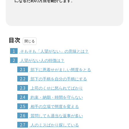
になるための方法を紹介します
。
目次
1
そもそも「人望がない」の意味とは？
2
人望がない人の特徴は？
2.1
部下に恩着せがましい態度をとる
2.2
部下の手柄を自分の手柄にする
2.3
上司のくせに怒られてばかり
2.4
約束・納期・時間を守らない
2.5
相手の立場で態度を変える
2.6
質問しても適当な返事が多い
2.7
人のミスばかり探している