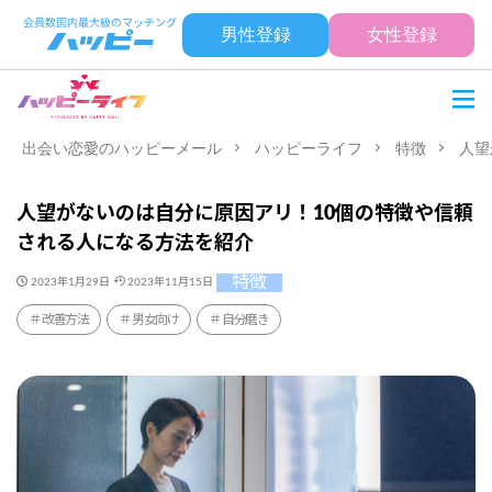
男性登録
女性登録
出会い恋愛のハッピーメール
ハッピーライフ
特徴
人望
人望がないのは自分に原因アリ！10個の特徴や信頼
される人になる方法を紹介
特徴
2023年1月29日
2023年11月15日
改善方法
男女向け
自分磨き