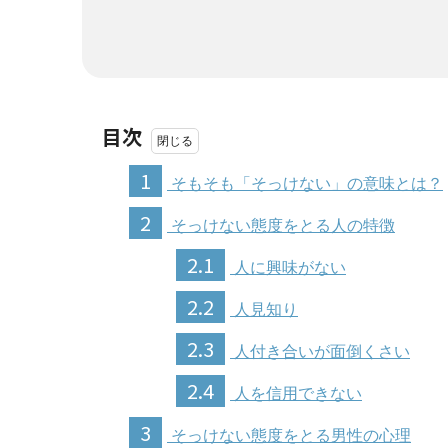
目次
1
そもそも「そっけない」の意味とは？
2
そっけない態度をとる人の特徴
2.1
人に興味がない
2.2
人見知り
2.3
人付き合いが面倒くさい
2.4
人を信用できない
3
そっけない態度をとる男性の心理