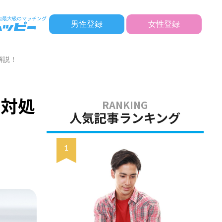
男性登録
女性登録
解説！
、対処
人気記事ランキング