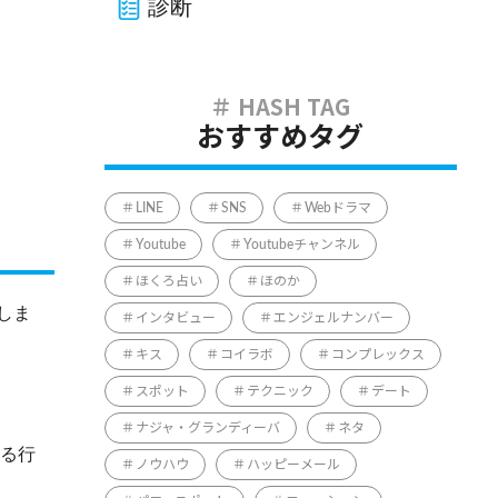
診断
おすすめタグ
LINE
SNS
Webドラマ
Youtube
Youtubeチャンネル
ほくろ占い
ほのか
しま
インタビュー
エンジェルナンバー
キス
コイラボ
コンプレックス
スポット
テクニック
デート
ナジャ・グランディーバ
ネタ
取る行
ノウハウ
ハッピーメール