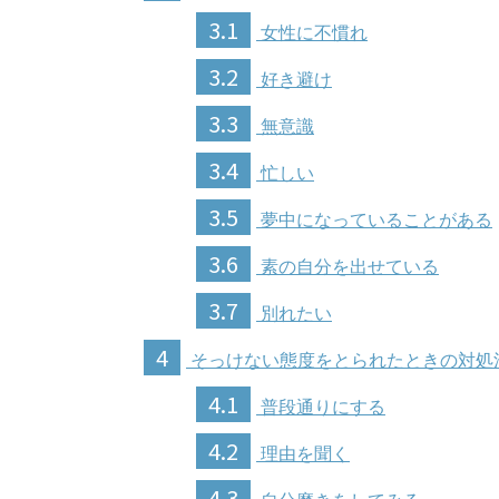
3.1
女性に不慣れ
3.2
好き避け
3.3
無意識
3.4
忙しい
3.5
夢中になっていることがある
3.6
素の自分を出せている
3.7
別れたい
4
そっけない態度をとられたときの対処
4.1
普段通りにする
4.2
理由を聞く
4.3