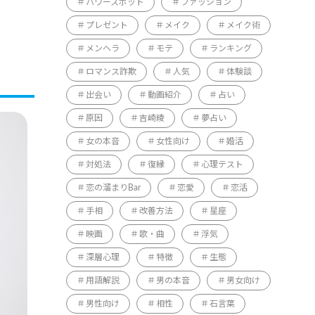
パワースポット
ファッション
プレゼント
メイク
メイク術
メンヘラ
モテ
ランキング
ロマンス詐欺
人気
体験談
出会い
動画紹介
占い
原因
吉崎綾
夢占い
女の本音
女性向け
婚活
対処法
復縁
心理テスト
恋の溜まりBar
恋愛
恋活
手相
改善方法
星座
映画
歌・曲
浮気
深層心理
特徴
生態
用語解説
男の本音
男女向け
男性向け
相性
石言葉