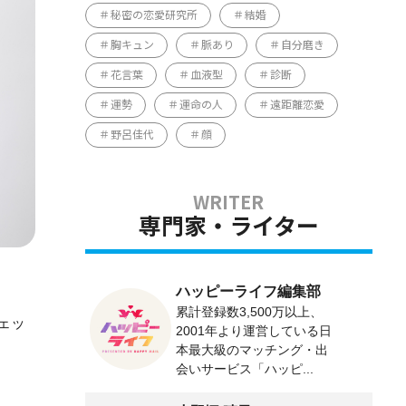
秘密の恋愛研究所
結婚
胸キュン
脈あり
自分磨き
花言葉
血液型
診断
運勢
運命の人
遠距離恋愛
野呂佳代
顔
専門家・ライター
ハッピーライフ編集部
累計登録数3,500万以上、
ェッ
2001年より運営している日
本最大級のマッチング・出
会いサービス「ハッピ...