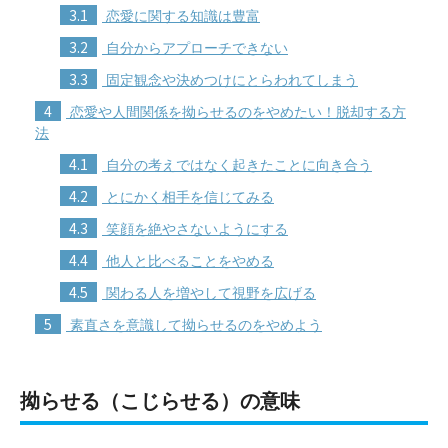
3.1
恋愛に関する知識は豊富
3.2
自分からアプローチできない
3.3
固定観念や決めつけにとらわれてしまう
4
恋愛や人間関係を拗らせるのをやめたい！脱却する方
法
4.1
自分の考えではなく起きたことに向き合う
4.2
とにかく相手を信じてみる
4.3
笑顔を絶やさないようにする
4.4
他人と比べることをやめる
4.5
関わる人を増やして視野を広げる
5
素直さを意識して拗らせるのをやめよう
拗らせる（こじらせる）の意味