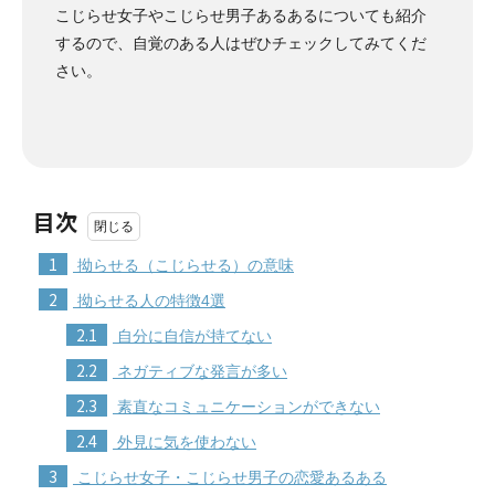
こじらせ女子やこじらせ男子あるあるについても紹介
するので、自覚のある人はぜひチェックしてみてくだ
さい。
目次
1
拗らせる（こじらせる）の意味
2
拗らせる人の特徴4選
2.1
自分に自信が持てない
2.2
ネガティブな発言が多い
2.3
素直なコミュニケーションができない
2.4
外見に気を使わない
3
こじらせ女子・こじらせ男子の恋愛あるある