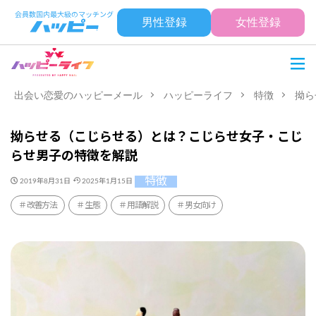
男性登録
女性登録
出会い恋愛のハッピーメール
ハッピーライフ
特徴
拗ら
拗らせる（こじらせる）とは？こじらせ女子・こじ
らせ男子の特徴を解説
特徴
2019年8月31日
2025年1月15日
改善方法
生態
用語解説
男女向け