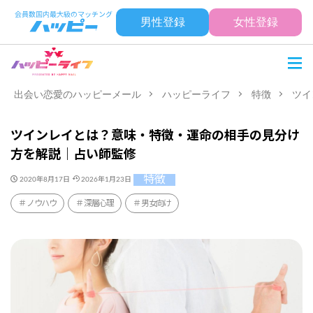
男性登録
女性登録
出会い恋愛のハッピーメール
ハッピーライフ
特徴
ツイ
ツインレイとは？意味・特徴・運命の相手の見分け
方を解説｜占い師監修
特徴
2020年8月17日
2026年1月23日
ノウハウ
深層心理
男女向け