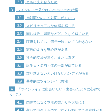
2.3
ともに支え合うため
3
ツインレイの見分け方が潜む9つの特徴
3.1
初対面なのに初対面に感じない
3.2
スピリチュアルな体感を感じる
3.3
同じ経験・習慣などどことなく似ている
3.4
喧嘩をしても、何年一緒にいても飽きない
3.5
家族のような安心感がある
3.6
社会的立場が違う、または真逆
3.7
誕生日・名前・体の一部が似ている
3.8
乗り越えないといけないハンディがある
3.9
基本的にツインレイは異性
4
「ツインレイ」に出会いたい・出会ったときに心得て
おくこと
4.1
肉体ではなく本能の繋がりを大切に！
4.2
占いで出会えるのではなく行動してこそ意味があ