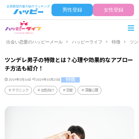
男性登録
女性登録
出会い恋愛のハッピーメール
ハッピーライフ
特徴
ツン
ツンデレ男子の特徴とは？心理や効果的なアプロー
チ方法も紹介！
特徴
2019年5月16日
2024年10月25日
テクニック
女性向け
恋愛
深層心理