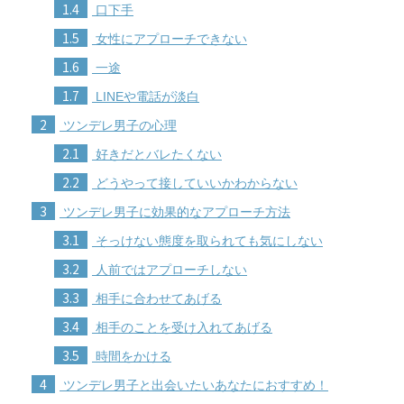
1.4
口下手
1.5
女性にアプローチできない
1.6
一途
1.7
LINEや電話が淡白
2
ツンデレ男子の心理
2.1
好きだとバレたくない
2.2
どうやって接していいかわからない
3
ツンデレ男子に効果的なアプローチ方法
3.1
そっけない態度を取られても気にしない
3.2
人前ではアプローチしない
3.3
相手に合わせてあげる
3.4
相手のことを受け入れてあげる
3.5
時間をかける
4
ツンデレ男子と出会いたいあなたにおすすめ！