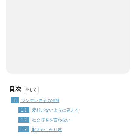
目次
1
ツンデレ男子の特徴
1.1
愛想がないように見える
1.2
社交辞令を言わない
1.3
恥ずかしがり屋