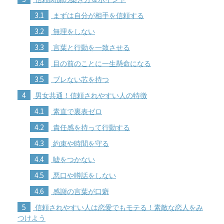
3.1
まずは自分が相手を信頼する
3.2
無理をしない
3.3
言葉と行動を一致させる
3.4
目の前のことに一生懸命になる
3.5
ブレない芯を持つ
4
男女共通！信頼されやすい人の特徴
4.1
素直で裏表ゼロ
4.2
責任感を持って行動する
4.3
約束や時間を守る
4.4
嘘をつかない
4.5
悪口や噂話をしない
4.6
感謝の言葉が口癖
5
信頼されやすい人は恋愛でもモテる！素敵な恋人をみ
つけよう