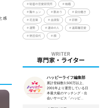
秘密の恋愛研究所
結婚
胸キュン
脈あり
自分磨き
と感
花言葉
血液型
診断
運勢
運命の人
遠距離恋愛
野呂佳代
顔
専門家・ライター
ハッピーライフ編集部
累計登録数3,500万以上、
2001年より運営している日
本最大級のマッチング・出
会いサービス「ハッピ...