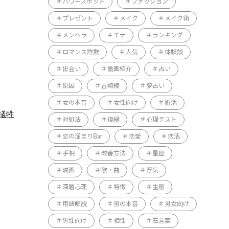
パワースポット
ファッション
プレゼント
メイク
メイク術
メンヘラ
モテ
ランキング
ロマンス詐欺
人気
体験談
出会い
動画紹介
占い
原因
吉崎綾
夢占い
女の本音
女性向け
婚活
犠牲
対処法
復縁
心理テスト
恋の溜まりBar
恋愛
恋活
手相
改善方法
星座
映画
歌・曲
浮気
深層心理
特徴
生態
用語解説
男の本音
男女向け
男性向け
相性
石言葉