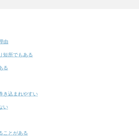
理由
り短所でもある
ある
巻き込まれやすい
ない
ることがある