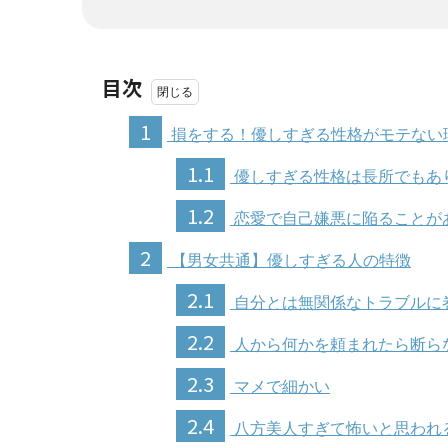
目次
1
損をする！優しすぎる性格がモテない
1.1
優しすぎる性格は長所でもあ
1.2
恋愛で自己嫌悪に陥ることが
2
【男女共通】優しすぎる人の特徴
2.1
自分とは無関係なトラブルに
2.2
人から何かを頼まれたら断ら
2.3
マメで細かい
2.4
八方美人すぎて怖いと思われ