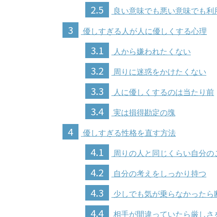
2.5
良い意味でも悪い意味でも利
3
優しすぎる人が人に優しくする心理
3.1
人から嫌われたくない
3.2
周りに迷惑をかけたくない
3.3
人に優しくするのは当たり前
3.4
実は損得勘定の塊
4
優しすぎる性格を直す方法
4.1
周りの人と同じくらい自分の
4.2
自分の考えをしっかり持つ
4.3
少しでも気が乗らなかったら
4.4
相手が間違っていたら厳しさ