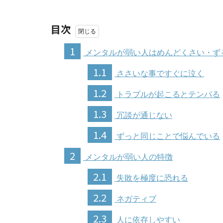
目次
1
メンタルが弱い人はめんどくさい・ず
1.1
ささいな事ですぐに泣く
1.2
トラブルが起こるとテンパる
1.3
冗談が通じない
1.4
ずっと同じことで悩んでいる
2
メンタルが弱い人の特徴
2.1
失敗を極度に恐れる
2.2
ネガティブ
2.3
人に依存しやすい