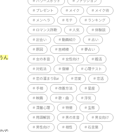
パワースポット
ファッション
プレゼント
メイク
メイク術
メンヘラ
モテ
ランキング
ロマンス詐欺
人気
体験談
出会い
動画紹介
占い
原因
吉崎綾
夢占い
うん
女の本音
女性向け
婚活
対処法
復縁
心理テスト
恋の溜まりBar
恋愛
恋活
手相
改善方法
星座
映画
歌・曲
浮気
深層心理
特徴
生態
用語解説
男の本音
男女向け
男性向け
相性
石言葉
ので