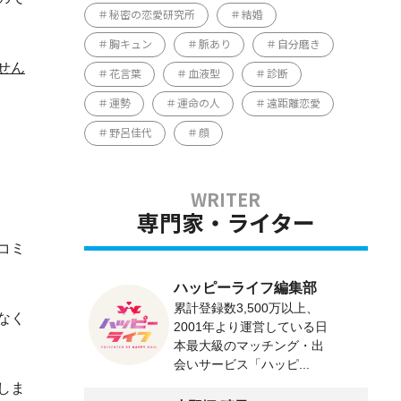
秘密の恋愛研究所
結婚
胸キュン
脈あり
自分磨き
せん
花言葉
血液型
診断
運勢
運命の人
遠距離恋愛
野呂佳代
顔
専門家・ライター
コミ
ハッピーライフ編集部
累計登録数3,500万以上、
なく
2001年より運営している日
本最大級のマッチング・出
会いサービス「ハッピ...
しま