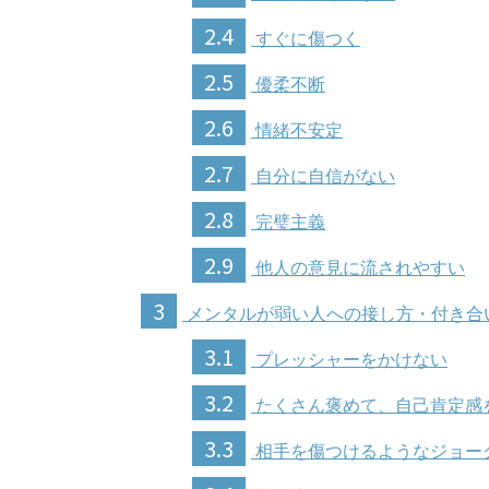
2.4
すぐに傷つく
2.5
優柔不断
2.6
情緒不安定
2.7
自分に自信がない
2.8
完璧主義
2.9
他人の意見に流されやすい
3
メンタルが弱い人への接し方・付き合
3.1
プレッシャーをかけない
3.2
たくさん褒めて、自己肯定感
3.3
相手を傷つけるようなジョー