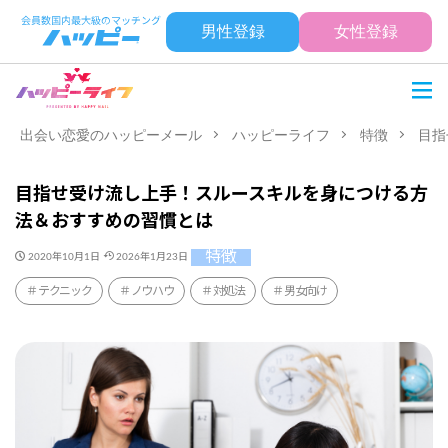
男性登録
女性登録
出会い恋愛のハッピーメール
ハッピーライフ
特徴
目指
目指せ受け流し上手！スルースキルを身につける方
法＆おすすめの習慣とは
特徴
2020年10月1日
2026年1月23日
テクニック
ノウハウ
対処法
男女向け