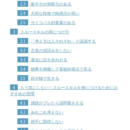
2.3
集中力や洞察力がある
2.4
天然な性格で鈍感力が高い
2.5
サイコパス的要素がある
3
スルースキルの身につけ方
3.1
「考え方は人それぞれ」と認識する
3.2
言葉の深読みをしない
3.3
適当に話を合わせる
3.4
物事を俯瞰して客観的視点で見る
3.5
自分軸で生きる
4
もう気にしない！スルースキルを身につけるためにお
すすめの習慣
4.1
感情がブレたら深呼吸をする
4.2
あれこれ考えない
4.3
相手に期待しない