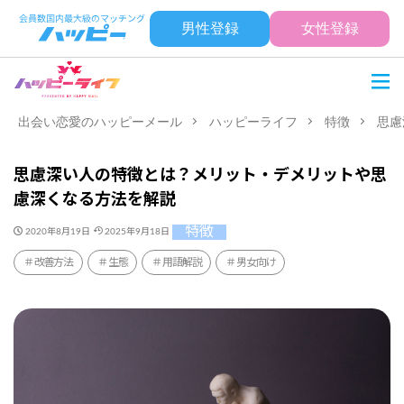
男性登録
女性登録
出会い恋愛のハッピーメール
ハッピーライフ
特徴
思慮
思慮深い人の特徴とは？メリット・デメリットや思
慮深くなる方法を解説
特徴
2020年8月19日
2025年9月18日
改善方法
生態
用語解説
男女向け