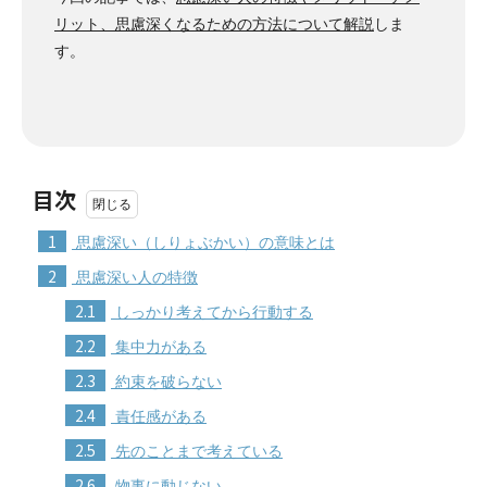
リット、思慮深くなるための方法について解説
しま
す。
目次
1
思慮深い（しりょぶかい）の意味とは
2
思慮深い人の特徴
2.1
しっかり考えてから行動する
2.2
集中力がある
2.3
約束を破らない
2.4
責任感がある
2.5
先のことまで考えている
2.6
物事に動じない