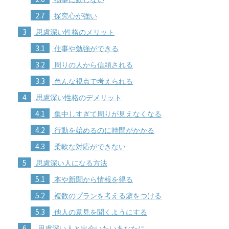
2.7
探究心が強い
3
思慮深い性格のメリット
3.1
仕事や勉強ができる
3.2
周りの人から信頼される
3.3
色んな視点で考えられる
4
思慮深い性格のデメリット
4.1
集中しすぎて周りが見えなくなる
4.2
行動を始めるのに時間がかかる
4.3
柔軟な対応ができない
5
思慮深い人になる方法
5.1
本や新聞から情報を得る
5.2
複数のプランを考える癖をつける
5.3
他人の意見を聞くようにする
6
思慮深い人と出会いたいあなたに…