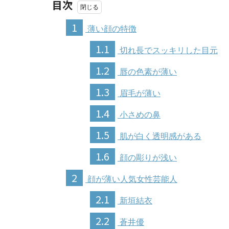
目次
1
薄い顔の特徴
1.1
切れ長でスッキリした目元
1.2
唇の色素が薄い
1.3
眉毛が薄い
1.4
小さめの鼻
1.5
肌が白く透明感がある
1.6
顔の彫りが浅い
2
顔が薄い人気女性芸能人
2.1
新垣結衣
2.2
蒼井優