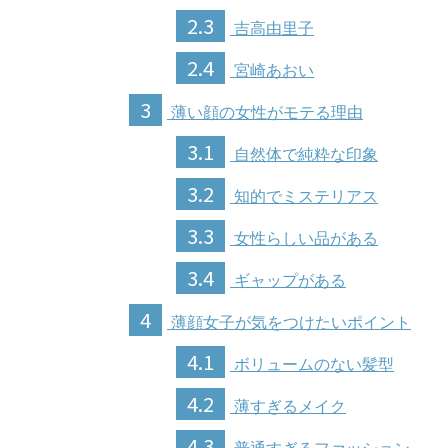
2.3
吉高由里子
2.4
宮崎あおい
3
薄い顔の女性がモテる理由
3.1
自然体で純粋な印象
3.2
知的でミステリアス
3.3
女性らしい品がある
3.4
ギャップがある
4
薄顔女子が気をつけたいポイント
4.1
ボリュームのない髪型
4.2
薄すぎるメイク
4.3