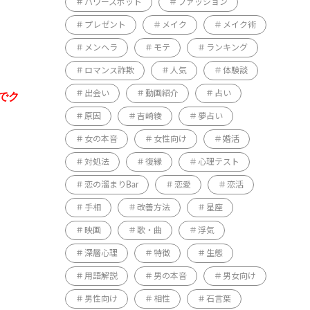
パワースポット
ファッション
プレゼント
メイク
メイク術
メンヘラ
モテ
ランキング
ロマンス詐欺
人気
体験談
出会い
動画紹介
占い
でク
原因
吉崎綾
夢占い
女の本音
女性向け
婚活
対処法
復縁
心理テスト
恋の溜まりBar
恋愛
恋活
手相
改善方法
星座
映画
歌・曲
浮気
深層心理
特徴
生態
用語解説
男の本音
男女向け
男性向け
相性
石言葉