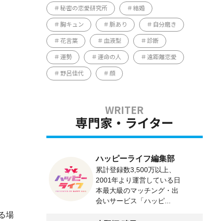
秘密の恋愛研究所
結婚
胸キュン
脈あり
自分磨き
花言葉
血液型
診断
運勢
運命の人
遠距離恋愛
野呂佳代
顔
専門家・ライター
ハッピーライフ編集部
累計登録数3,500万以上、
2001年より運営している日
本最大級のマッチング・出
会いサービス「ハッピ...
る場