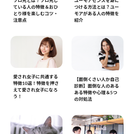
ソロ充とは？ソロ充し
ユーモアセンスを身に
ている人の特徴＆おひ
つける方法とは？ユー
とり様を楽しむコツ・
モアがある人の特徴を
注意点
紹介
愛され女子に共通する
【面倒くさい人か自己
特徴10選！特徴を押さ
診断】面倒な人のある
えて愛され女子になろ
ある特徴や心理＆5つ
う！
の対処法