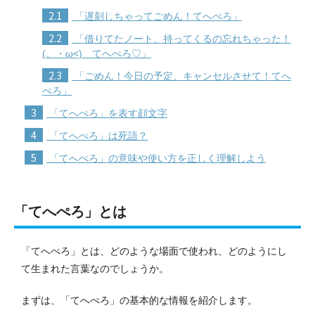
2.1
「遅刻しちゃってごめん！てへぺろ」
2.2
「借りてたノート、持ってくるの忘れちゃった！
(。・ω<)ゞてへぺろ♡」
2.3
「ごめん！今日の予定、キャンセルさせて！てへ
ぺろ」
3
「てへぺろ」を表す顔文字
4
「てへぺろ」は死語？
5
「てへぺろ」の意味や使い方を正しく理解しよう
「てへぺろ」とは
「てへぺろ」とは、どのような場面で使われ、どのようにし
て生まれた言葉なのでしょうか。
まずは、「てへぺろ」の基本的な情報を紹介します。