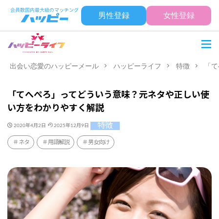
男性登録
女性登録
出会い恋愛のハッピーメール
ハッピーライフ
特徴
「て
「てへぺろ」ってどういう意味？元ネタや正しい使
い方をわかりやすく解説
特徴
2020年4月2日
2025年12月9日
ネタ
用語解説
男女向け