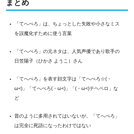
まとめ
「てへぺろ」は、ちょっとした失敗や小さなミス
を誤魔化すために使う言葉
「てへぺろ」の元ネタは、人気声優であり歌手の
日笠陽子（ひかさ ようこ）さん
「てへぺろ」を表す顔文字は「てへぺろ☆(・
ω<)」「てへぺろ(・ω<)」「(・ω<)テヘペロ」な
ど
昔のように多用されてはいないが、「てへぺろ」
は完全に死語になったわけではない