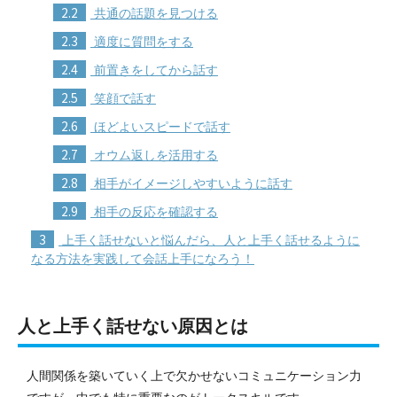
2.2
共通の話題を見つける
2.3
適度に質問をする
2.4
前置きをしてから話す
2.5
笑顔で話す
2.6
ほどよいスピードで話す
2.7
オウム返しを活用する
2.8
相手がイメージしやすいように話す
2.9
相手の反応を確認する
3
上手く話せないと悩んだら、人と上手く話せるように
なる方法を実践して会話上手になろう！
人と上手く話せない原因とは
人間関係を築いていく上で欠かせないコミュニケーション力