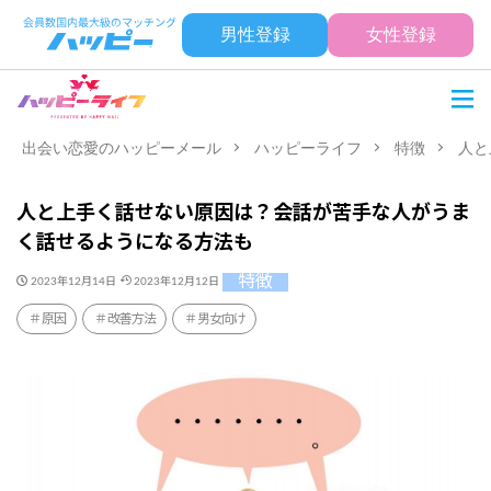
男性登録
女性登録
出会い恋愛のハッピーメール
ハッピーライフ
特徴
人と
人と上手く話せない原因は？会話が苦手な人がうま
く話せるようになる方法も
特徴
2023年12月14日
2023年12月12日
原因
改善方法
男女向け